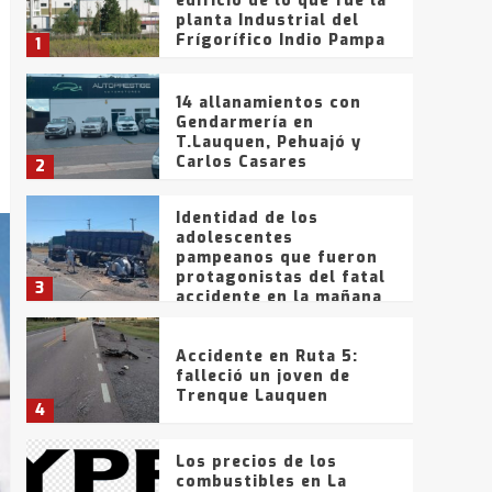
edificio de lo que fue la
planta Industrial del
Frígorífico Indio Pampa
1
14 allanamientos con
Gendarmería en
T.Lauquen, Pehuajó y
Carlos Casares
2
Identidad de los
adolescentes
pampeanos que fueron
protagonistas del fatal
3
accidente en la mañana
del lunes
Accidente en Ruta 5:
falleció un joven de
Trenque Lauquen
4
Los precios de los
combustibles en La