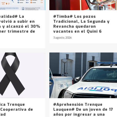
ealidad# La
#Timba# Los pozos
olvió a subir en
Tradicional, La Segunda y
a y alcanzó el 30%
Revancha quedaron
mer trimestre de
vacantes en el Quini 6
5 agosto, 2026
ica Trenque
#Aprehensión Trenque
 Cooperativa de
Lauquen# De un joven de 17
dad
años por ingresar a una