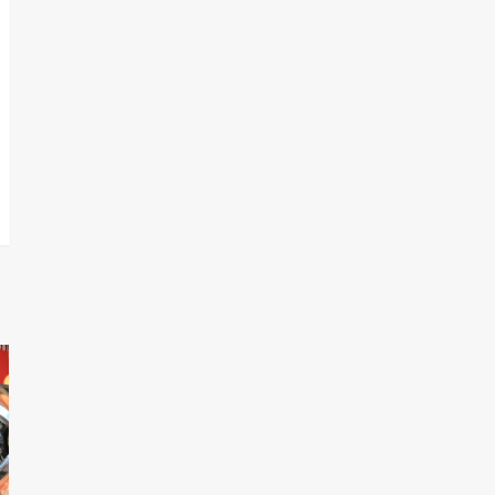
T.Lauquen, Pehuajó y
Carlos Casares
2
Identidad de los
adolescentes
pampeanos que fueron
protagonistas del fatal
3
accidente en la mañana
del lunes
Accidente en Ruta 5:
falleció un joven de
Trenque Lauquen
4
Los precios de los
combustibles en La
Pampa, desde YPF hasta
Axion entre 857 a 1338
5
pesos