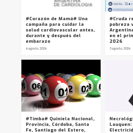
#Corazón de Mamá# Una
#Cruda r
campaña para cuidar la
pobreza v
salud cardiovascular antes,
Argentin
durante y después del
en el pri
embarazo
2026
6 agosto, 2026
5 agosto, 2026
#Timba# Quiniela Nacional,
Necrológ
Provincia, Córdoba, Santa
Lauquen:
Fe, Santiago del Estero,
Electrici