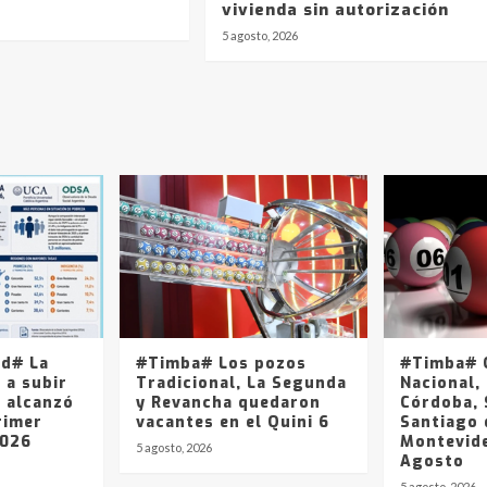
vivienda sin autorización
5 agosto, 2026
ad# La
#Timba# Los pozos
#Timba# Q
 a subir
Tradicional, La Segunda
Nacional, 
y alcanzó
y Revancha quedaron
Córdoba, 
rimer
vacantes en el Quini 6
Santiago 
2026
Montevide
5 agosto, 2026
Agosto
5 agosto, 2026