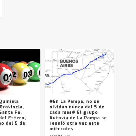
uiniela
#En La Pampa, no se
Provincia,
olvidan nunca del 5 de
Santa Fe,
cada mes# El grupo
del Estero,
Autovía de La Pampa se
o del 5 de
reunió otra vez este
miércoles
5 agosto, 2026