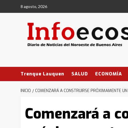
Saltar
8 agosto, 2026
al
contenido
Trenque Lauquen
SALUD
ECONOMÍA
INICIO
COMENZARÁ A CONSTRUIRSE PRÓXIMAMENTE UN C
Comenzará a co