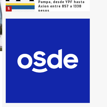
Pampa, desde YPF hasta
Axion entre 857 a 1338
5
pesos
La Bolsa de Cereales de
Bahía Blanca anticipa
que Agosto vendrá con
lluvias y heladas, en
6
gran parte de la
provincia
T.Lauquen: tres jóvenes
que intentaron evadir a
la Policía fueron
detenidos por
7
comercialización de
drogas en la tarde del
sábado
T.Lauquen: se vendió el
edificio de lo que fue la
planta Industrial del
Frígorífico Indio Pampa
1
14 allanamientos con
Gendarmería en