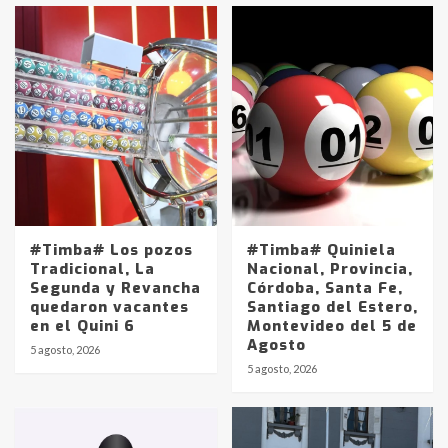
#Timba# Los pozos
#Timba# Quiniela
Tradicional, La
Nacional, Provincia,
Segunda y Revancha
Córdoba, Santa Fe,
quedaron vacantes
Santiago del Estero,
en el Quini 6
Montevideo del 5 de
Agosto
5 agosto, 2026
Identidad de los adolescentes
5 agosto, 2026
pampeanos que fueron
protagonistas del fatal accidente
en la mañana del lunes
3