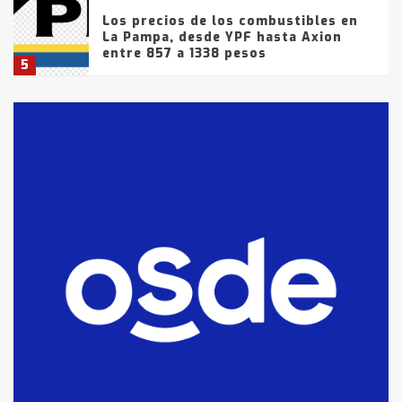
Los precios de los combustibles en
La Pampa, desde YPF hasta Axion
entre 857 a 1338 pesos
5
La Bolsa de Cereales de Bahía
Blanca anticipa que Agosto vendrá
con lluvias y heladas, en gran parte
de la provincia
6
T.Lauquen: tres jóvenes que
intentaron evadir a la Policía
fueron detenidos por
comercialización de drogas en la
7
tarde del sábado
T.Lauquen: se vendió el edificio de
lo que fue la planta Industrial del
Frígorífico Indio Pampa
1