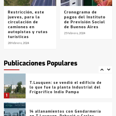
La Pampa, desde YPF hasta Axion
entre 857 a 1338 pesos
5
Restricción, este
Cronograma de
jueves, para la
pagos del Instituto
circulación de
de Previsión Social
La Bolsa de Cereales de Bahía
camiones en
de Buenos Aires
Blanca anticipa que Agosto vendrá
autopistas y rutas
con lluvias y heladas, en gran parte
25 febrero, 2024
turísticas
de la provincia
6
28 febrero, 2024
T.Lauquen: tres jóvenes que
intentaron evadir a la Policía
fueron detenidos por
Publicaciones Populares
comercialización de drogas en la
7
tarde del sábado
T.Lauquen: se vendió el edificio de
lo que fue la planta Industrial del
Frígorífico Indio Pampa
1
14 allanamientos con Gendarmería