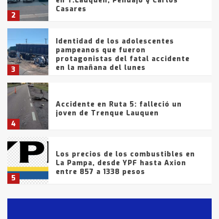
en T.Lauquen, Pehuajó y Carlos
Casares
2
Identidad de los adolescentes
pampeanos que fueron
protagonistas del fatal accidente
en la mañana del lunes
3
Accidente en Ruta 5: falleció un
joven de Trenque Lauquen
4
Los precios de los combustibles en
La Pampa, desde YPF hasta Axion
entre 857 a 1338 pesos
5
La Bolsa de Cereales de Bahía
Blanca anticipa que Agosto vendrá