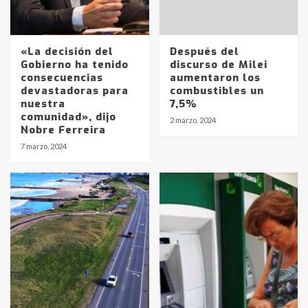
«La decisión del
Después del
Gobierno ha tenido
discurso de Milei
consecuencias
aumentaron los
devastadoras para
combustibles un
nuestra
7,5%
comunidad», dijo
2 marzo, 2024
Nobre Ferreira
Identidad de los adolescentes
7 marzo, 2024
pampeanos que fueron
protagonistas del fatal accidente
en la mañana del lunes
3
Accidente en Ruta 5: falleció un
joven de Trenque Lauquen
4
Los precios de los combustibles en