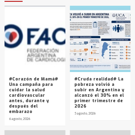
protagonistas del fatal accidente
en la mañana del lunes
3
Accidente en Ruta 5: falleció un
joven de Trenque Lauquen
4
Los precios de los combustibles en
La Pampa, desde YPF hasta Axion
entre 857 a 1338 pesos
5
#Corazón de Mamá#
#Cruda realidad# La
Una campaña para
pobreza volvió a
cuidar la salud
subir en Argentina y
cardiovascular
alcanzó el 30% en el
antes, durante y
primer trimestre de
después del
2026
embarazo
5 agosto, 2026
6 agosto, 2026