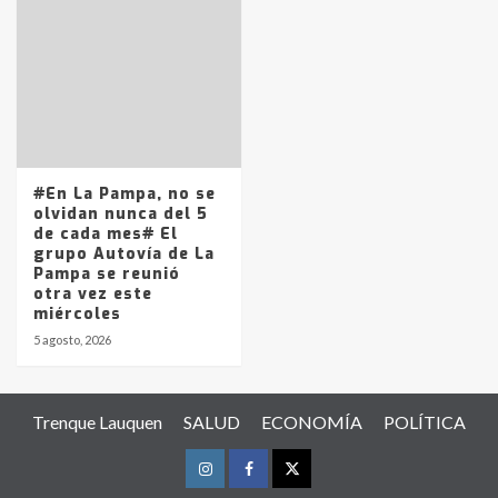
#En La Pampa, no se
olvidan nunca del 5
de cada mes# El
grupo Autovía de La
Pampa se reunió
otra vez este
miércoles
5 agosto, 2026
Trenque Lauquen
SALUD
ECONOMÍA
POLÍTICA
Instagram
Facebook
Twitter