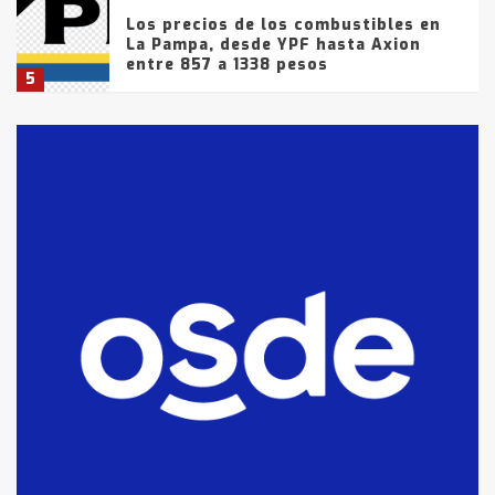
Los precios de los combustibles en
La Pampa, desde YPF hasta Axion
entre 857 a 1338 pesos
5
La Bolsa de Cereales de Bahía
Blanca anticipa que Agosto vendrá
con lluvias y heladas, en gran parte
de la provincia
6
T.Lauquen: tres jóvenes que
intentaron evadir a la Policía
fueron detenidos por
comercialización de drogas en la
7
tarde del sábado
T.Lauquen: se vendió el edificio de
lo que fue la planta Industrial del
Frígorífico Indio Pampa
1