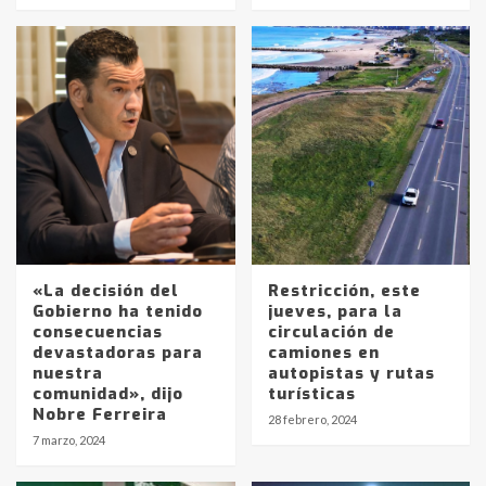
«La decisión del
Restricción, este
Gobierno ha tenido
jueves, para la
consecuencias
circulación de
devastadoras para
camiones en
nuestra
autopistas y rutas
Identidad de los adolescentes
comunidad», dijo
turísticas
pampeanos que fueron
Nobre Ferreira
28 febrero, 2024
protagonistas del fatal accidente
7 marzo, 2024
en la mañana del lunes
3