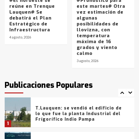
#El noroeste se
#Pronóstico para
Los precios de los combustibles en
reúne en Trenque
este martes# Otra
La Pampa, desde YPF hasta Axion
Lauquen# Se
vez estimación de
entre 857 a 1338 pesos
debatirá el Plan
algunas
5
Estratégico de
posibilidades de
Infraestructura
llovizna, con
temperatura
La Bolsa de Cereales de Bahía
4 agosto, 2026
máxima de 16
Blanca anticipa que Agosto vendrá
grados y viento
con lluvias y heladas, en gran parte
calmo
de la provincia
6
3 agosto, 2026
T.Lauquen: tres jóvenes que
intentaron evadir a la Policía
fueron detenidos por
Publicaciones Populares
comercialización de drogas en la
7
tarde del sábado
T.Lauquen: se vendió el edificio de
lo que fue la planta Industrial del
Frígorífico Indio Pampa
1