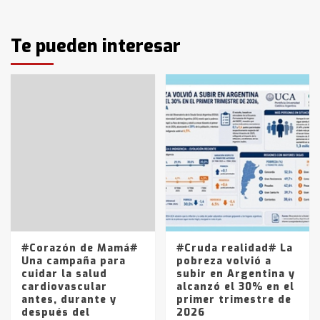
Blanca anticipa que Agosto vendrá
con lluvias y heladas, en gran parte
de la provincia
Te pueden interesar
6
T.Lauquen: tres jóvenes que
intentaron evadir a la Policía
fueron detenidos por
comercialización de drogas en la
7
tarde del sábado
T.Lauquen: se vendió el edificio de
lo que fue la planta Industrial del
Frígorífico Indio Pampa
1
14 allanamientos con Gendarmería
#Corazón de Mamá#
#Cruda realidad# La
en T.Lauquen, Pehuajó y Carlos
Una campaña para
pobreza volvió a
Casares
cuidar la salud
subir en Argentina y
2
cardiovascular
alcanzó el 30% en el
antes, durante y
primer trimestre de
después del
2026
Identidad de los adolescentes