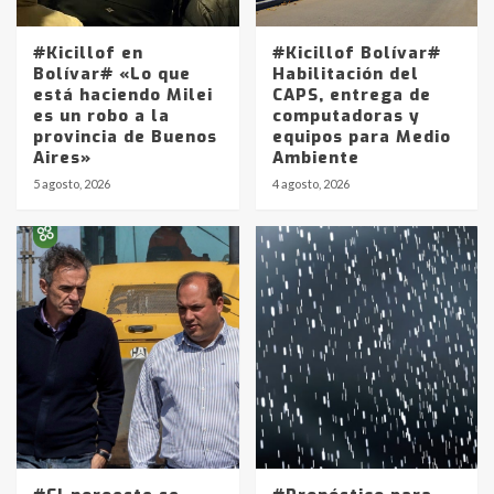
#Kicillof en
#Kicillof Bolívar#
Bolívar# «Lo que
Habilitación del
está haciendo Milei
CAPS, entrega de
es un robo a la
computadoras y
provincia de Buenos
equipos para Medio
Aires»
Ambiente
5 agosto, 2026
4 agosto, 2026
Identidad de los adolescentes
pampeanos que fueron
protagonistas del fatal accidente
en la mañana del lunes
3
Accidente en Ruta 5: falleció un
joven de Trenque Lauquen
4