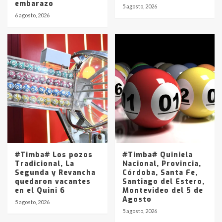
embarazo
pampeanos que fueron
5 agosto, 2026
protagonistas del fatal accidente
6 agosto, 2026
en la mañana del lunes
3
Accidente en Ruta 5: falleció un
joven de Trenque Lauquen
4
Los precios de los combustibles en
La Pampa, desde YPF hasta Axion
entre 857 a 1338 pesos
5
#Timba# Los pozos
#Timba# Quiniela
Tradicional, La
Nacional, Provincia,
Segunda y Revancha
Córdoba, Santa Fe,
quedaron vacantes
Santiago del Estero,
en el Quini 6
Montevideo del 5 de
Agosto
5 agosto, 2026
5 agosto, 2026