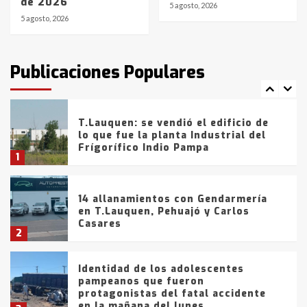
de 2026
de la provincia
6
5 agosto, 2026
5 agosto, 2026
T.Lauquen: tres jóvenes que
intentaron evadir a la Policía
fueron detenidos por
Publicaciones Populares
comercialización de drogas en la
7
tarde del sábado
T.Lauquen: se vendió el edificio de
lo que fue la planta Industrial del
Frígorífico Indio Pampa
1
14 allanamientos con Gendarmería
en T.Lauquen, Pehuajó y Carlos
Casares
2
Identidad de los adolescentes
pampeanos que fueron
protagonistas del fatal accidente
en la mañana del lunes