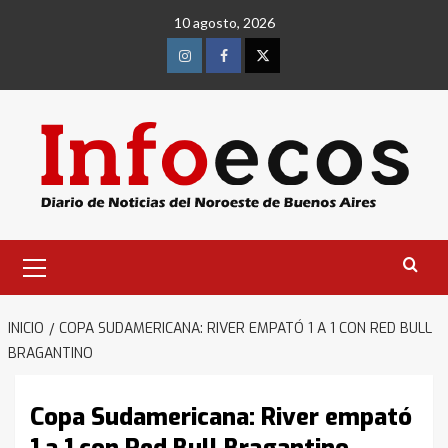
Saltar
10 agosto, 2026
al
contenido
Instagram
Facebook
Twitter
Menú
primario
INICIO
COPA SUDAMERICANA: RIVER EMPATÓ 1 A 1 CON RED BULL
BRAGANTINO
Copa Sudamericana: River empató