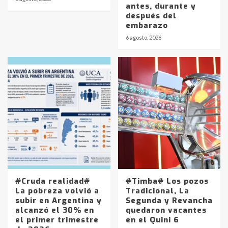
antes, durante y
después del
embarazo
Identidad de los adolescentes
6 agosto, 2026
pampeanos que fueron
protagonistas del fatal accidente
en la mañana del lunes
3
Accidente en Ruta 5: falleció un
joven de Trenque Lauquen
4
Los precios de los combustibles en
La Pampa, desde YPF hasta Axion
entre 857 a 1338 pesos
5
#Cruda realidad#
#Timba# Los pozos
La pobreza volvió a
Tradicional, La
subir en Argentina y
Segunda y Revancha
La Bolsa de Cereales de Bahía
alcanzó el 30% en
quedaron vacantes
Blanca anticipa que Agosto vendrá
el primer trimestre
en el Quini 6
con lluvias y heladas, en gran parte