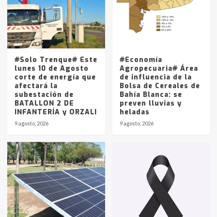
Los precios de los combustibles en
La Pampa, desde YPF hasta Axion
entre 857 a 1338 pesos
5
#Solo Trenque# Este
#Economía
lunes 10 de Agosto
Agropecuaria# Área
corte de energía que
de influencia de la
afectará la
Bolsa de Cereales de
subestación de
Bahía Blanca: se
BATALLON 2 DE
preven lluvias y
INFANTERÍA y ORZALI
heladas
9 agosto, 2026
9 agosto, 2026