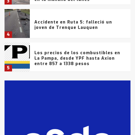
3
Accidente en Ruta 5: falleció un
joven de Trenque Lauquen
4
Los precios de los combustibles en
La Pampa, desde YPF hasta Axion
entre 857 a 1338 pesos
5
La Bolsa de Cereales de Bahía
Blanca anticipa que Agosto vendrá
con lluvias y heladas, en gran parte
de la provincia
6
T.Lauquen: tres jóvenes que
intentaron evadir a la Policía
fueron detenidos por
comercialización de drogas en la
7