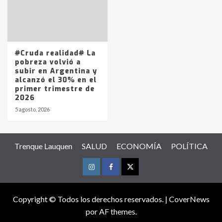
#Cruda realidad# La
pobreza volvió a
subir en Argentina y
alcanzó el 30% en el
primer trimestre de
2026
5 agosto, 2026
Trenque Lauquen
SALUD
ECONOMÍA
POLÍTICA
Instagram
Facebook
Twitter
Copyright © Todos los derechos reservados.
|
CoverNews
por AF themes.