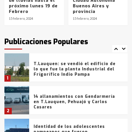
de lluvias hasta el
Ciudad Autónoma
Blanca anticipa que Agosto vendrá
próximo lunes 19 de
Buenos Aires y
con lluvias y heladas, en gran parte
Febrero
provincia
de la provincia
6
15 febrero, 2024
15 febrero, 2024
T.Lauquen: tres jóvenes que
intentaron evadir a la Policía
fueron detenidos por
Publicaciones Populares
comercialización de drogas en la
7
tarde del sábado
T.Lauquen: se vendió el edificio de
lo que fue la planta Industrial del
Frígorífico Indio Pampa
1
14 allanamientos con Gendarmería
en T.Lauquen, Pehuajó y Carlos
Casares
2
Identidad de los adolescentes
pampeanos que fueron