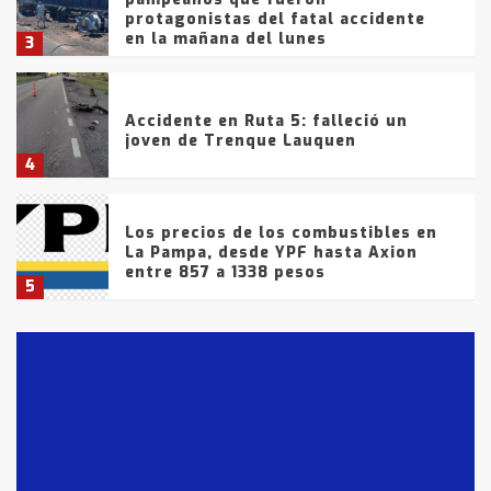
protagonistas del fatal accidente
en la mañana del lunes
3
Accidente en Ruta 5: falleció un
joven de Trenque Lauquen
4
Los precios de los combustibles en
La Pampa, desde YPF hasta Axion
entre 857 a 1338 pesos
5
La Bolsa de Cereales de Bahía
Blanca anticipa que Agosto vendrá
con lluvias y heladas, en gran parte
de la provincia
6
T.Lauquen: tres jóvenes que
intentaron evadir a la Policía