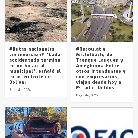
joven de Trenque Lauquen
4
Los precios de los combustibles en
La Pampa, desde YPF hasta Axion
entre 857 a 1338 pesos
5
#Rutas nacionales
#Recoulat y
sin inversión# “Cada
Mittelbach, de
accidentado termina
Trenque Lauquen y
en un hospital
Ameghino# Entre
municipal”, señaló el
otros intendentes y
ex intendente de
con empresarios,
Bolívar
viajan desde hoy a
Estados Unidos
8 agosto, 2026
8 agosto, 2026