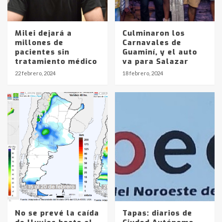
Milei dejará a
Culminaron los
millones de
Carnavales de
Identidad de los adolescentes
pacientes sin
Guaminí, y el auto
pampeanos que fueron
tratamiento médico
va para Salazar
protagonistas del fatal accidente
22 febrero, 2024
18 febrero, 2024
en la mañana del lunes
3
Accidente en Ruta 5: falleció un
joven de Trenque Lauquen
4
Los precios de los combustibles en
La Pampa, desde YPF hasta Axion
entre 857 a 1338 pesos
5
No se prevé la caída
Tapas: diarios de
La Bolsa de Cereales de Bahía