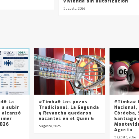
vivienda sin autorización
5 agosto, 2026
ad# La
#Timba# Los pozos
#Timba# Q
 a subir
Tradicional, La Segunda
Nacional, 
y alcanzó
y Revancha quedaron
Córdoba, 
rimer
vacantes en el Quini 6
Santiago 
2026
Montevide
5 agosto, 2026
Agosto
5 agosto, 2026