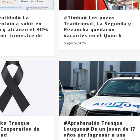
ealidad# La
#Timba# Los pozos
olvió a subir en
Tradicional, La Segunda y
a y alcanzó el 30%
Revancha quedaron
mer trimestre de
vacantes en el Quini 6
5 agosto, 2026
ica Trenque
#Aprehensión Trenque
 Cooperativa de
Lauquen# De un joven de 17
dad
años por ingresar a una