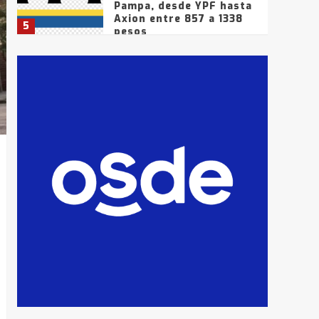
Pampa, desde YPF hasta
Axion entre 857 a 1338
5
pesos
La Bolsa de Cereales de
Bahía Blanca anticipa
que Agosto vendrá con
lluvias y heladas, en
6
gran parte de la
provincia
T.Lauquen: tres jóvenes
que intentaron evadir a
la Policía fueron
detenidos por
7
comercialización de
drogas en la tarde del
sábado
T.Lauquen: se vendió el
edificio de lo que fue la
planta Industrial del
Frígorífico Indio Pampa
1
14 allanamientos con
Gendarmería en