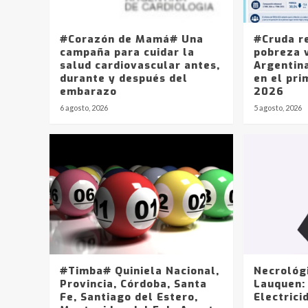
#Corazón de Mamá# Una
#Cruda r
campaña para cuidar la
pobreza v
salud cardiovascular antes,
Argentin
durante y después del
en el pri
embarazo
2026
6 agosto, 2026
5 agosto, 2026
#Timba# Quiniela Nacional,
Necrológ
Provincia, Córdoba, Santa
Lauquen:
Fe, Santiago del Estero,
Electrici