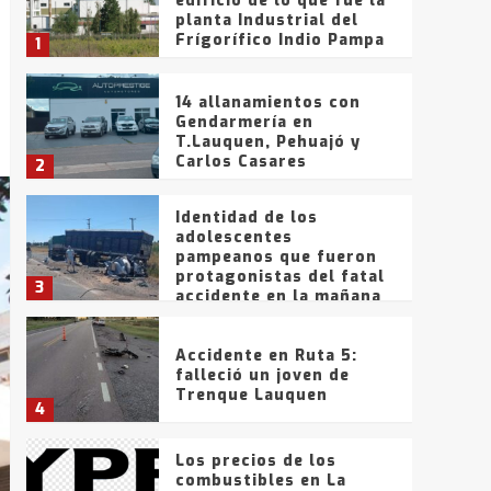
edificio de lo que fue la
planta Industrial del
Frígorífico Indio Pampa
1
14 allanamientos con
Gendarmería en
T.Lauquen, Pehuajó y
Carlos Casares
2
Identidad de los
adolescentes
pampeanos que fueron
protagonistas del fatal
3
accidente en la mañana
del lunes
Accidente en Ruta 5:
falleció un joven de
Trenque Lauquen
4
Los precios de los
combustibles en La