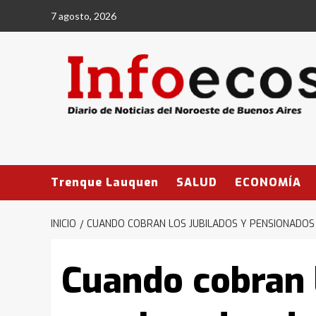
Saltar
7 agosto, 2026
al
contenido
Trenque Lauquen
SALUD
ECONOMÍA
INICIO
CUANDO COBRAN LOS JUBILADOS Y PENSIONADOS 
Cuando cobran l