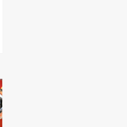
T.Lauquen, Pehuajó y
Carlos Casares
2
Identidad de los
adolescentes
pampeanos que fueron
protagonistas del fatal
3
accidente en la mañana
del lunes
Accidente en Ruta 5:
falleció un joven de
Trenque Lauquen
4
Los precios de los
combustibles en La
Pampa, desde YPF hasta
Axion entre 857 a 1338
5
pesos