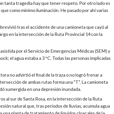
on tanta tragedia hay que tener respeto. Por otro lado es
 que como mínimo iluminación. He pasado por ahí varias
revivió tras el accidente de una camioneta que cayó al
argo en la intersección de la Ruta Provincial 14 con la
e asistida por el Servicio de Emergencias Médicas (SEM) y
ock; el agua estaba a 3 °C. Todas las personas implicadas
ra no advirtió el final de la traza o no logró frenar a
intersección de ambas rutas forma una “T”. La camioneta
uedó sumergida en una depresión inundada.
os al sur de Santa Rosa, en la intersección de la Ruta
resión natural que, tras períodos de lluvias, acumula agua
 una planta de tratamiento de líquidos cloacales de la