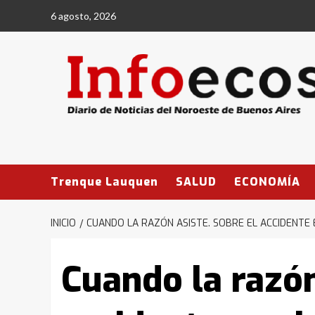
Saltar
6 agosto, 2026
al
contenido
Trenque Lauquen
SALUD
ECONOMÍA
INICIO
CUANDO LA RAZÓN ASISTE. SOBRE EL ACCIDENTE 
Cuando la razón