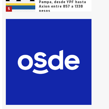
Pampa, desde YPF hasta
Axion entre 857 a 1338
5
pesos
La Bolsa de Cereales de
Bahía Blanca anticipa
que Agosto vendrá con
lluvias y heladas, en
6
gran parte de la
provincia
T.Lauquen: tres jóvenes
que intentaron evadir a
la Policía fueron
detenidos por
7
comercialización de
drogas en la tarde del
sábado
T.Lauquen: se vendió el
edificio de lo que fue la
planta Industrial del
Frígorífico Indio Pampa
1
14 allanamientos con
Gendarmería en