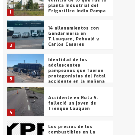
edificio de lo que fue la
planta Industrial del
Frígorífico Indio Pampa
1
14 allanamientos con
Gendarmería en
T.Lauquen, Pehuajó y
Carlos Casares
2
Identidad de los
adolescentes
pampeanos que fueron
protagonistas del fatal
3
accidente en la mañana
del lunes
Accidente en Ruta 5:
falleció un joven de
Trenque Lauquen
4
Los precios de los
combustibles en La