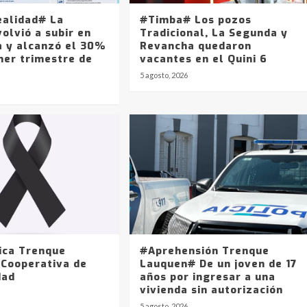
ealidad# La
#Timba# Los pozos
olvió a subir en
Tradicional, La Segunda y
a y alcanzó el 30%
Revancha quedaron
mer trimestre de
vacantes en el Quini 6
5 agosto, 2026
ica Trenque
#Aprehensión Trenque
 Cooperativa de
Lauquen# De un joven de 17
dad
años por ingresar a una
vivienda sin autorización
5 agosto, 2026