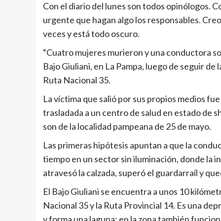
Con el diario del lunes son todos opinólogos. C
urgente que hagan algo los responsables. Creo
veces y está todo oscuro.
“Cuatro mujeres murieron y una conductora sob
Bajo Giuliani, en La Pampa, luego de seguir de l
Ruta Nacional 35.
La víctima que salió por sus propios medios fu
trasladada a un centro de salud en estado de sh
son de la localidad pampeana de 25 de mayo.
Las primeras hipótesis apuntan a que la conducto
tiempo en un sector sin iluminación, donde la 
atravesó la calzada, superó el guardarraíl y q
El Bajo Giuliani se encuentra a unos 10 kilómetr
Nacional 35 y la Ruta Provincial 14. Es una dep
y forma una laguna; en la zona también funciona