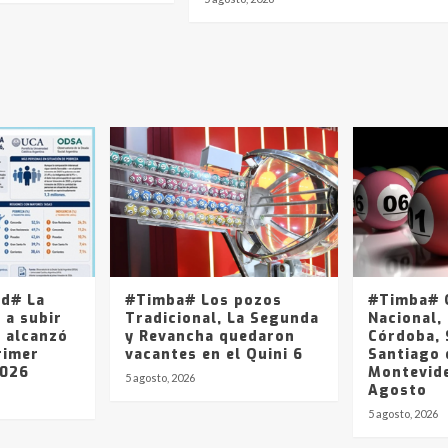
ad# La
#Timba# Los pozos
#Timba# Q
 a subir
Tradicional, La Segunda
Nacional, 
y alcanzó
y Revancha quedaron
Córdoba, 
rimer
vacantes en el Quini 6
Santiago 
2026
Montevide
5 agosto, 2026
Agosto
5 agosto, 2026