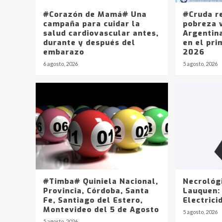
#Corazón de Mamá# Una
#Cruda r
campaña para cuidar la
pobreza v
salud cardiovascular antes,
Argentin
durante y después del
en el pri
embarazo
2026
6 agosto, 2026
5 agosto, 2026
#Timba# Quiniela Nacional,
Necrológ
Provincia, Córdoba, Santa
Lauquen:
Fe, Santiago del Estero,
Electrici
Montevideo del 5 de Agosto
5 agosto, 2026
5 agosto, 2026