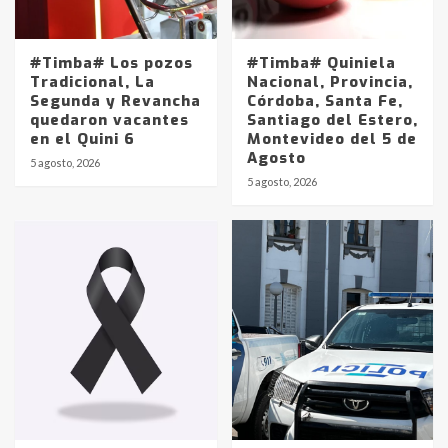
#Timba# Los pozos
#Timba# Quiniela
Tradicional, La
Nacional, Provincia,
Segunda y Revancha
Córdoba, Santa Fe,
quedaron vacantes
Santiago del Estero,
en el Quini 6
Montevideo del 5 de
Agosto
5 agosto, 2026
Identidad de los adolescentes
5 agosto, 2026
pampeanos que fueron
protagonistas del fatal accidente
en la mañana del lunes
3
Accidente en Ruta 5: falleció un
joven de Trenque Lauquen
4
Los precios de los combustibles en
La Pampa, desde YPF hasta Axion
entre 857 a 1338 pesos