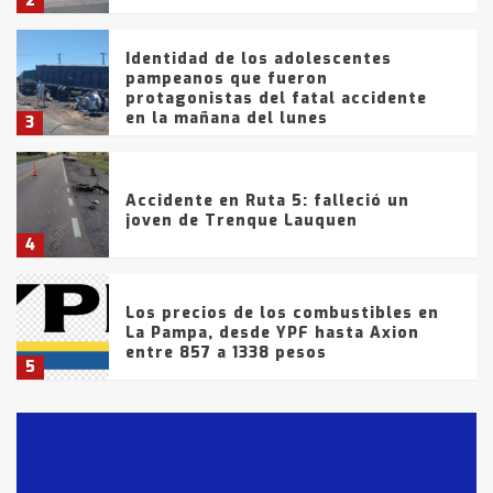
2
Identidad de los adolescentes
pampeanos que fueron
protagonistas del fatal accidente
en la mañana del lunes
3
Accidente en Ruta 5: falleció un
joven de Trenque Lauquen
4
Los precios de los combustibles en
La Pampa, desde YPF hasta Axion
entre 857 a 1338 pesos
5
La Bolsa de Cereales de Bahía
Blanca anticipa que Agosto vendrá
con lluvias y heladas, en gran parte
de la provincia
6