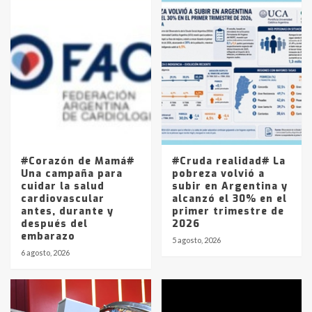
Accidente en Ruta 5: falleció un
joven de Trenque Lauquen
4
Los precios de los combustibles en
La Pampa, desde YPF hasta Axion
entre 857 a 1338 pesos
5
#Corazón de Mamá#
#Cruda realidad# La
Una campaña para
pobreza volvió a
cuidar la salud
subir en Argentina y
cardiovascular
alcanzó el 30% en el
antes, durante y
primer trimestre de
después del
2026
embarazo
5 agosto, 2026
6 agosto, 2026