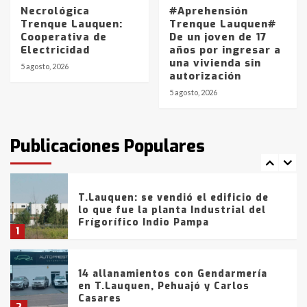
5
Necrológica
#Aprehensión
Trenque Lauquen:
Trenque Lauquen#
Cooperativa de
De un joven de 17
La Bolsa de Cereales de Bahía
Electricidad
años por ingresar a
Blanca anticipa que Agosto vendrá
una vivienda sin
con lluvias y heladas, en gran parte
5 agosto, 2026
autorización
de la provincia
6
5 agosto, 2026
T.Lauquen: tres jóvenes que
intentaron evadir a la Policía
fueron detenidos por
Publicaciones Populares
comercialización de drogas en la
7
tarde del sábado
T.Lauquen: se vendió el edificio de
lo que fue la planta Industrial del
Frígorífico Indio Pampa
1
14 allanamientos con Gendarmería
en T.Lauquen, Pehuajó y Carlos
Casares