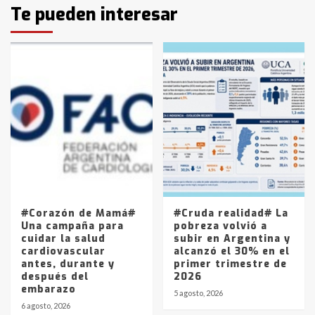
Identidad de los adolescentes
Te pueden interesar
pampeanos que fueron
protagonistas del fatal accidente
en la mañana del lunes
3
Accidente en Ruta 5: falleció un
joven de Trenque Lauquen
4
Los precios de los combustibles en
La Pampa, desde YPF hasta Axion
entre 857 a 1338 pesos
5
#Corazón de Mamá#
#Cruda realidad# La
Una campaña para
pobreza volvió a
cuidar la salud
subir en Argentina y
cardiovascular
alcanzó el 30% en el
antes, durante y
primer trimestre de
después del
2026
embarazo
5 agosto, 2026
6 agosto, 2026