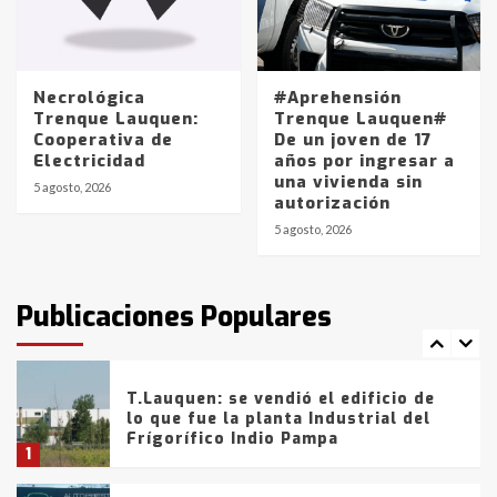
Los precios de los combustibles en
La Pampa, desde YPF hasta Axion
entre 857 a 1338 pesos
5
Necrológica
#Aprehensión
Trenque Lauquen:
Trenque Lauquen#
Cooperativa de
De un joven de 17
La Bolsa de Cereales de Bahía
Electricidad
años por ingresar a
Blanca anticipa que Agosto vendrá
una vivienda sin
con lluvias y heladas, en gran parte
5 agosto, 2026
autorización
de la provincia
6
5 agosto, 2026
T.Lauquen: tres jóvenes que
intentaron evadir a la Policía
fueron detenidos por
Publicaciones Populares
comercialización de drogas en la
7
tarde del sábado
T.Lauquen: se vendió el edificio de
lo que fue la planta Industrial del
Frígorífico Indio Pampa
1