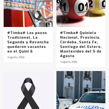
#Timba# Los pozos
#Timba# Quiniela
Tradicional, La
Nacional, Provincia,
Segunda y Revancha
Córdoba, Santa Fe,
quedaron vacantes
Santiago del Estero,
en el Quini 6
Montevideo del 5 de
Agosto
5 agosto, 2026
Identidad de los adolescentes
5 agosto, 2026
pampeanos que fueron
protagonistas del fatal accidente
en la mañana del lunes
3
Accidente en Ruta 5: falleció un
joven de Trenque Lauquen
4