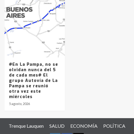
#En La Pampa, no se
olvidan nunca del 5
de cada mes# El
grupo Autovía de La
Pampa se reunió
otra vez este
miércoles
5 agosto, 2026
Trenque Lauquen
SALUD
ECONOMÍA
POLÍTICA