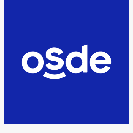
La Bolsa de Cereales de Bahía
Blanca anticipa que Agosto vendrá
con lluvias y heladas, en gran parte
de la provincia
6
T.Lauquen: tres jóvenes que
intentaron evadir a la Policía
fueron detenidos por
comercialización de drogas en la
7
tarde del sábado
T.Lauquen: se vendió el edificio de
lo que fue la planta Industrial del
Frígorífico Indio Pampa
1
14 allanamientos con Gendarmería
en T.Lauquen, Pehuajó y Carlos
Casares
2