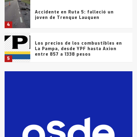
Accidente en Ruta 5: falleció un
joven de Trenque Lauquen
4
Los precios de los combustibles en
La Pampa, desde YPF hasta Axion
entre 857 a 1338 pesos
5
La Bolsa de Cereales de Bahía
Blanca anticipa que Agosto vendrá
con lluvias y heladas, en gran parte
de la provincia
6
T.Lauquen: tres jóvenes que
intentaron evadir a la Policía
fueron detenidos por
comercialización de drogas en la
7
tarde del sábado