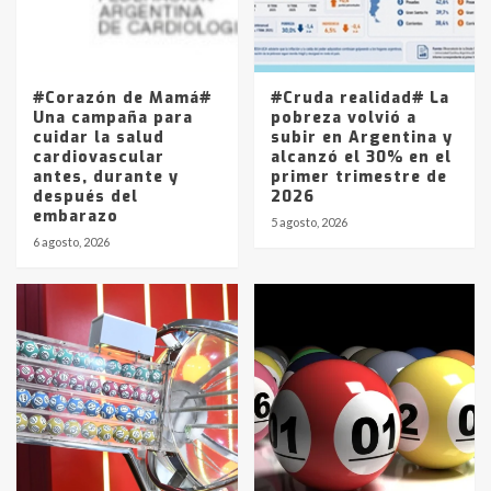
Los precios de los combustibles en
La Pampa, desde YPF hasta Axion
entre 857 a 1338 pesos
5
#Corazón de Mamá#
#Cruda realidad# La
Una campaña para
pobreza volvió a
cuidar la salud
subir en Argentina y
cardiovascular
alcanzó el 30% en el
antes, durante y
primer trimestre de
después del
2026
embarazo
5 agosto, 2026
6 agosto, 2026