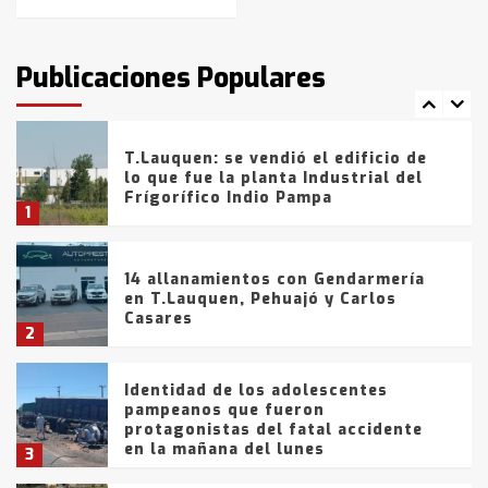
T.Lauquen: tres jóvenes que
intentaron evadir a la Policía
fueron detenidos por
Publicaciones Populares
comercialización de drogas en la
7
tarde del sábado
T.Lauquen: se vendió el edificio de
lo que fue la planta Industrial del
Frígorífico Indio Pampa
1
14 allanamientos con Gendarmería
en T.Lauquen, Pehuajó y Carlos
Casares
2
Identidad de los adolescentes
pampeanos que fueron
protagonistas del fatal accidente
en la mañana del lunes
3