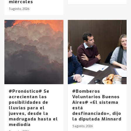
miércoles
5 agosto, 2026
#Pronóstico# Se
#Bomberos
acrecientan las
Voluntarios Buenos
posibilidades de
Aires# «El sistema
lluvias para el
está
jueves, desde la
desfinanciado», dijo
madrugada hasta el
la diputada Minnard
mediodía
5 agosto, 2026