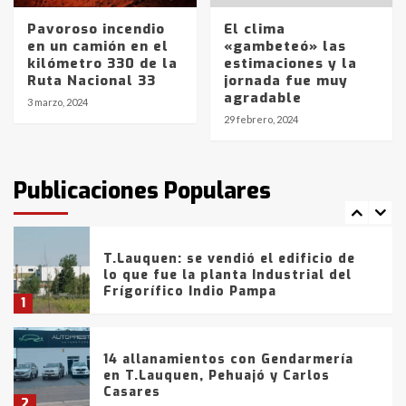
5
Pavoroso incendio
El clima
en un camión en el
«gambeteó» las
La Bolsa de Cereales de Bahía
kilómetro 330 de la
estimaciones y la
Blanca anticipa que Agosto vendrá
Ruta Nacional 33
jornada fue muy
con lluvias y heladas, en gran parte
agradable
de la provincia
6
3 marzo, 2024
29 febrero, 2024
T.Lauquen: tres jóvenes que
intentaron evadir a la Policía
fueron detenidos por
Publicaciones Populares
comercialización de drogas en la
7
tarde del sábado
T.Lauquen: se vendió el edificio de
lo que fue la planta Industrial del
Frígorífico Indio Pampa
1
14 allanamientos con Gendarmería
en T.Lauquen, Pehuajó y Carlos
Casares
2