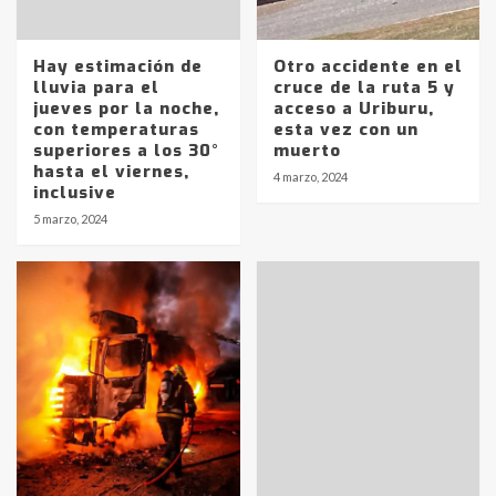
Hay estimación de
Otro accidente en el
lluvia para el
cruce de la ruta 5 y
jueves por la noche,
acceso a Uriburu,
con temperaturas
esta vez con un
superiores a los 30°
muerto
hasta el viernes,
4 marzo, 2024
Identidad de los adolescentes
inclusive
pampeanos que fueron
5 marzo, 2024
protagonistas del fatal accidente
en la mañana del lunes
3
Accidente en Ruta 5: falleció un
joven de Trenque Lauquen
4
Los precios de los combustibles en
La Pampa, desde YPF hasta Axion
entre 857 a 1338 pesos