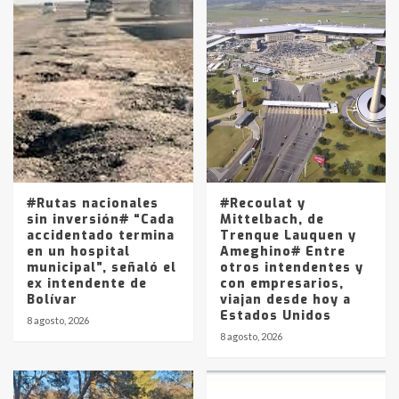
Accidente en Ruta 5: falleció un
joven de Trenque Lauquen
4
Los precios de los combustibles en
La Pampa, desde YPF hasta Axion
entre 857 a 1338 pesos
5
#Rutas nacionales
#Recoulat y
sin inversión# “Cada
Mittelbach, de
accidentado termina
Trenque Lauquen y
en un hospital
Ameghino# Entre
municipal”, señaló el
otros intendentes y
ex intendente de
con empresarios,
Bolívar
viajan desde hoy a
Estados Unidos
8 agosto, 2026
8 agosto, 2026