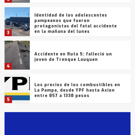
Identidad de los adolescentes
pampeanos que fueron
protagonistas del fatal accidente
en la mañana del lunes
3
Accidente en Ruta 5: falleció un
joven de Trenque Lauquen
4
Los precios de los combustibles en
La Pampa, desde YPF hasta Axion
entre 857 a 1338 pesos
5
La Bolsa de Cereales de Bahía
Blanca anticipa que Agosto vendrá
con lluvias y heladas, en gran parte
de la provincia
6