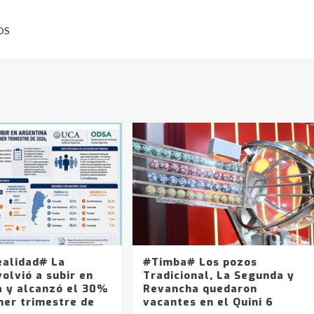
OS
ealidad# La
#Timba# Los pozos
olvió a subir en
Tradicional, La Segunda y
a y alcanzó el 30%
Revancha quedaron
mer trimestre de
vacantes en el Quini 6