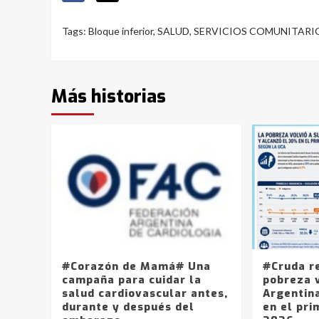
Tags:
Bloque inferior
,
SALUD
,
SERVICIOS COMUNITARI
Más historias
#Corazón de Mamá# Una
#Cruda r
campaña para cuidar la
pobreza v
salud cardiovascular antes,
Argentin
durante y después del
en el pri