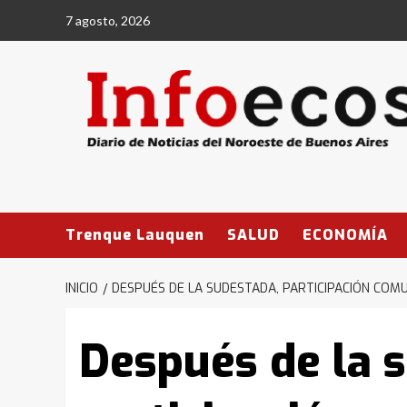
Saltar
7 agosto, 2026
al
contenido
Trenque Lauquen
SALUD
ECONOMÍA
INICIO
DESPUÉS DE LA SUDESTADA, PARTICIPACIÓN CO
Después de la 