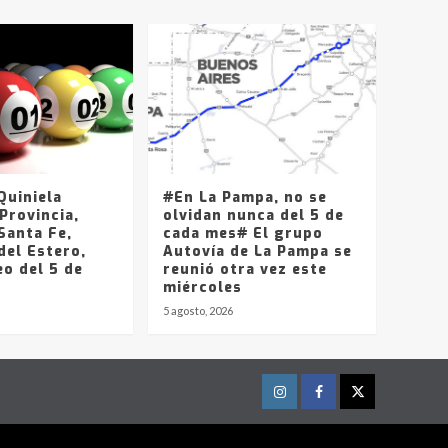
uiniela
#En La Pampa, no se
Provincia,
olvidan nunca del 5 de
Santa Fe,
cada mes# El grupo
del Estero,
Autovía de La Pampa se
o del 5 de
reunió otra vez este
miércoles
5 agosto, 2026
Instagram
Facebook
Twitter