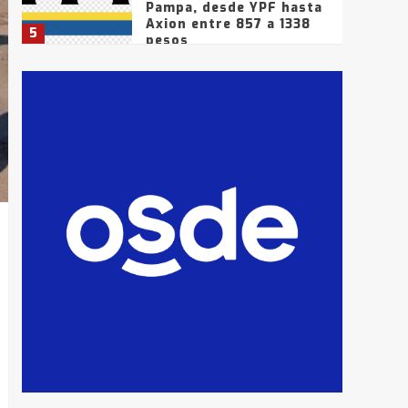
Pampa, desde YPF hasta
Axion entre 857 a 1338
5
pesos
La Bolsa de Cereales de
Bahía Blanca anticipa
que Agosto vendrá con
lluvias y heladas, en
6
gran parte de la
provincia
T.Lauquen: tres jóvenes
que intentaron evadir a
la Policía fueron
detenidos por
7
comercialización de
drogas en la tarde del
sábado
T.Lauquen: se vendió el
edificio de lo que fue la
planta Industrial del
Frígorífico Indio Pampa
1
14 allanamientos con
Gendarmería en