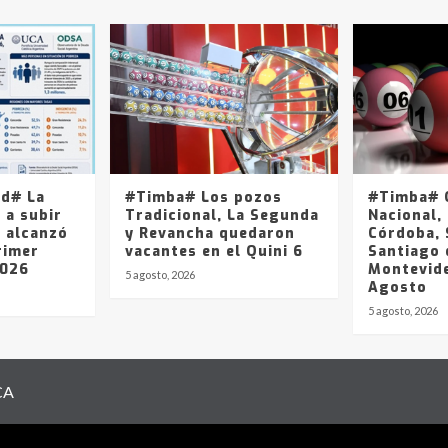
ad# La
#Timba# Los pozos
#Timba# Q
 a subir
Tradicional, La Segunda
Nacional, 
y alcanzó
y Revancha quedaron
Córdoba, 
rimer
vacantes en el Quini 6
Santiago 
2026
Montevide
5 agosto, 2026
Agosto
5 agosto, 2026
CA