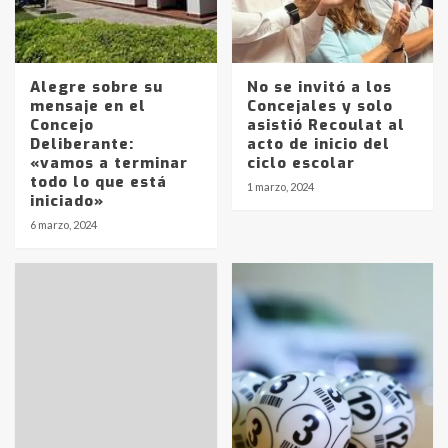
Alegre sobre su
No se invitó a los
mensaje en el
Concejales y solo
Concejo
asistió Recoulat al
Deliberante:
acto de inicio del
Identidad de los adolescentes
«vamos a terminar
ciclo escolar
pampeanos que fueron
todo lo que está
1 marzo, 2024
protagonistas del fatal accidente
iniciado»
en la mañana del lunes
3
6 marzo, 2024
Accidente en Ruta 5: falleció un
joven de Trenque Lauquen
4
Los precios de los combustibles en
La Pampa, desde YPF hasta Axion
entre 857 a 1338 pesos
5