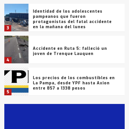
Identidad de los adolescentes
pampeanos que fueron
protagonistas del fatal accidente
en la mañana del lunes
3
Accidente en Ruta 5: falleció un
joven de Trenque Lauquen
4
Los precios de los combustibles en
La Pampa, desde YPF hasta Axion
entre 857 a 1338 pesos
5
La Bolsa de Cereales de Bahía
Blanca anticipa que Agosto vendrá
con lluvias y heladas, en gran parte
de la provincia
6