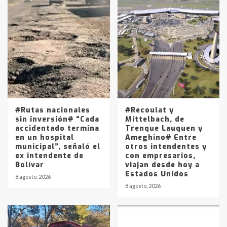
Accidente en Ruta 5: falleció un
joven de Trenque Lauquen
4
Los precios de los combustibles en
La Pampa, desde YPF hasta Axion
entre 857 a 1338 pesos
5
#Rutas nacionales
#Recoulat y
sin inversión# “Cada
Mittelbach, de
accidentado termina
Trenque Lauquen y
en un hospital
Ameghino# Entre
municipal”, señaló el
otros intendentes y
ex intendente de
con empresarios,
Bolívar
viajan desde hoy a
Estados Unidos
8 agosto, 2026
8 agosto, 2026