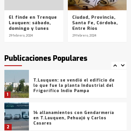
La Bolsa de Cereales de Bahía
El finde en Trenque
Ciudad, Provincia,
Blanca anticipa que Agosto vendrá
Lauquen: sábado,
Santa Fe, Córdoba,
con lluvias y heladas, en gran parte
domingo y lunes
Entre Ríos
de la provincia
6
29 febrero, 2024
29 febrero, 2024
T.Lauquen: tres jóvenes que
intentaron evadir a la Policía
fueron detenidos por
Publicaciones Populares
comercialización de drogas en la
7
tarde del sábado
T.Lauquen: se vendió el edificio de
lo que fue la planta Industrial del
Frígorífico Indio Pampa
1
14 allanamientos con Gendarmería
en T.Lauquen, Pehuajó y Carlos
Casares
2