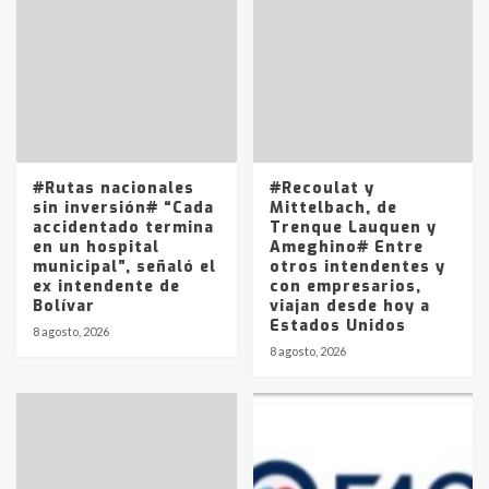
tarde del sábado
T.Lauquen: se vendió el edificio de
lo que fue la planta Industrial del
Frígorífico Indio Pampa
1
14 allanamientos con Gendarmería
#Rutas nacionales
#Recoulat y
en T.Lauquen, Pehuajó y Carlos
sin inversión# “Cada
Mittelbach, de
Casares
accidentado termina
Trenque Lauquen y
2
en un hospital
Ameghino# Entre
municipal”, señaló el
otros intendentes y
ex intendente de
con empresarios,
Identidad de los adolescentes
Bolívar
viajan desde hoy a
pampeanos que fueron
Estados Unidos
protagonistas del fatal accidente
8 agosto, 2026
en la mañana del lunes
8 agosto, 2026
3
Accidente en Ruta 5: falleció un
joven de Trenque Lauquen
4