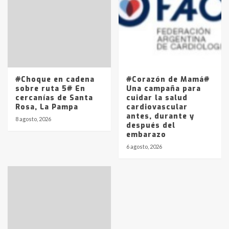
Los precios de los combustibles en
La Pampa, desde YPF hasta Axion
entre 857 a 1338 pesos
5
#Choque en cadena
#Corazón de Mamá#
sobre ruta 5# En
Una campaña para
cercanías de Santa
cuidar la salud
Rosa, La Pampa
cardiovascular
antes, durante y
8 agosto, 2026
después del
embarazo
6 agosto, 2026