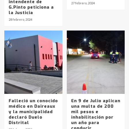
intendente de
27 febrero, 2024
G.Pinto peticiona a
la Justicia
Identidad de los adolescentes
28 febrero, 2024
pampeanos que fueron
protagonistas del fatal accidente
en la mañana del lunes
3
Accidente en Ruta 5: falleció un
joven de Trenque Lauquen
4
Los precios de los combustibles en
La Pampa, desde YPF hasta Axion
entre 857 a 1338 pesos
5
Falleció un conocido
En 9 de Julio aplican
médico en Daireaux
una multa de 200
y la municipalidad
mil pesos e
La Bolsa de Cereales de Bahía
declaró Duelo
inhabilitación por
Blanca anticipa que Agosto vendrá
Distrital
un año para
con lluvias y heladas, en gran parte
conducir
de la provincia