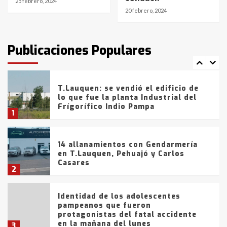
6
25 febrero, 2024
20 febrero, 2024
T.Lauquen: tres jóvenes que
intentaron evadir a la Policía
fueron detenidos por
Publicaciones Populares
comercialización de drogas en la
7
tarde del sábado
T.Lauquen: se vendió el edificio de
lo que fue la planta Industrial del
Frígorífico Indio Pampa
1
14 allanamientos con Gendarmería
en T.Lauquen, Pehuajó y Carlos
Casares
2
Identidad de los adolescentes
pampeanos que fueron
protagonistas del fatal accidente
en la mañana del lunes
3