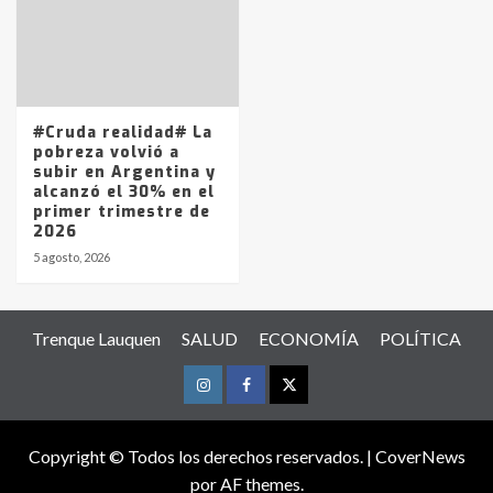
#Cruda realidad# La
pobreza volvió a
subir en Argentina y
alcanzó el 30% en el
primer trimestre de
2026
5 agosto, 2026
Trenque Lauquen
SALUD
ECONOMÍA
POLÍTICA
Instagram
Facebook
Twitter
Copyright © Todos los derechos reservados.
|
CoverNews
por AF themes.