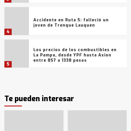
Accidente en Ruta 5: falleció un
joven de Trenque Lauquen
4
Los precios de los combustibles en
La Pampa, desde YPF hasta Axion
entre 857 a 1338 pesos
5
La Bolsa de Cereales de Bahía
Blanca anticipa que Agosto vendrá
con lluvias y heladas, en gran parte
de la provincia
Te pueden interesar
6
T.Lauquen: tres jóvenes que
intentaron evadir a la Policía
fueron detenidos por
comercialización de drogas en la
7