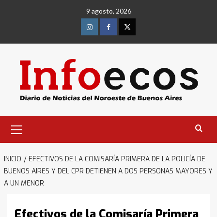
Saltar
9 agosto, 2026
al
contenido
Instagram
Facebook
Twitter
Menú
primario
INICIO
EFECTIVOS DE LA COMISARÍA PRIMERA DE LA POLICÍA DE
BUENOS AIRES Y DEL CPR DETIENEN A DOS PERSONAS MAYORES Y
A UN MENOR
Efectivos de la Comisaría Primera