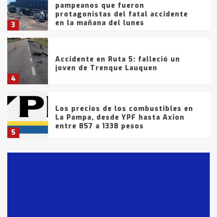
pampeanos que fueron
protagonistas del fatal accidente
en la mañana del lunes
3
Accidente en Ruta 5: falleció un
joven de Trenque Lauquen
4
Los precios de los combustibles en
La Pampa, desde YPF hasta Axion
entre 857 a 1338 pesos
5
La Bolsa de Cereales de Bahía
Blanca anticipa que Agosto vendrá
con lluvias y heladas, en gran parte
de la provincia
6
T.Lauquen: tres jóvenes que