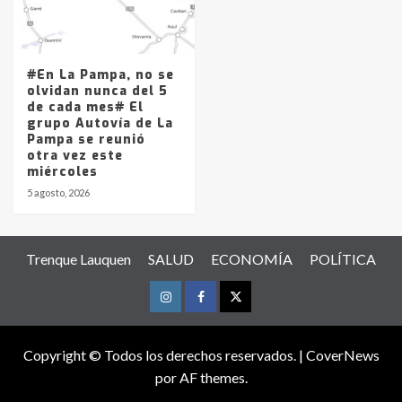
#En La Pampa, no se
olvidan nunca del 5
de cada mes# El
grupo Autovía de La
Pampa se reunió
otra vez este
miércoles
5 agosto, 2026
Trenque Lauquen
SALUD
ECONOMÍA
POLÍTICA
Instagram
Facebook
Twitter
Copyright © Todos los derechos reservados.
|
CoverNews
por AF themes.