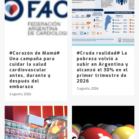
Accidente en Ruta 5: falleció un
joven de Trenque Lauquen
4
Los precios de los combustibles en
La Pampa, desde YPF hasta Axion
entre 857 a 1338 pesos
5
#Corazón de Mamá#
#Cruda realidad# La
Una campaña para
pobreza volvió a
cuidar la salud
subir en Argentina y
cardiovascular
alcanzó el 30% en el
antes, durante y
primer trimestre de
después del
2026
embarazo
5 agosto, 2026
6 agosto, 2026