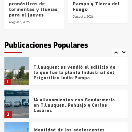
pronósticos de
Pampa y Tierra del
Blanca anticipa que Agosto vendrá
tormentas y lluvias
Fuego
con lluvias y heladas, en gran parte
para el jueves
de la provincia
6
3 agosto, 2026
4 agosto, 2026
T.Lauquen: tres jóvenes que
intentaron evadir a la Policía
fueron detenidos por
Publicaciones Populares
comercialización de drogas en la
7
tarde del sábado
T.Lauquen: se vendió el edificio de
lo que fue la planta Industrial del
Frígorífico Indio Pampa
1
14 allanamientos con Gendarmería
en T.Lauquen, Pehuajó y Carlos
Casares
2
Identidad de los adolescentes