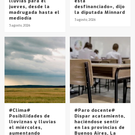
lluvias para el
está
jueves, desde la
desfinanciado», dijo
madrugada hasta el
la diputada Minnard
mediodía
5 agosto, 2026
5 agosto, 2026
Identidad de los adolescentes
pampeanos que fueron
protagonistas del fatal accidente
en la mañana del lunes
3
Accidente en Ruta 5: falleció un
joven de Trenque Lauquen
4
Los precios de los combustibles en
La Pampa, desde YPF hasta Axion
#Clima#
#Paro docente#
entre 857 a 1338 pesos
Posibilidades de
Dispar acatamiento,
5
lloviznas y lluvias
haciéndose sentir
el miércoles,
en las provincias de
aumentando
Buenos Aires, La
La Bolsa de Cereales de Bahía