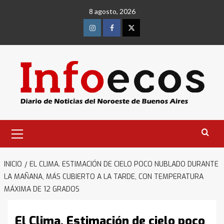
Saltar
8 agosto, 2026
al
contenido
Instagram
Facebook
Twitter
Menú
primario
INICIO
EL CLIMA. ESTIMACIÓN DE CIELO POCO NUBLADO DURANTE
LA MAÑANA, MÁS CUBIERTO A LA TARDE, CON TEMPERATURA
MÁXIMA DE 12 GRADOS
El Clima. Estimación de cielo poco