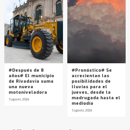
protagonistas del fatal accidente
en la mañana del lunes
3
Accidente en Ruta 5: falleció un
joven de Trenque Lauquen
4
Los precios de los combustibles en
La Pampa, desde YPF hasta Axion
entre 857 a 1338 pesos
#Después de 8
#Pronóstico# Se
5
años# El municipio
acrecientan las
de Rivadavia suma
posibilidades de
una nueva
lluvias para el
La Bolsa de Cereales de Bahía
motoniveladora
jueves, desde la
Blanca anticipa que Agosto vendrá
madrugada hasta el
con lluvias y heladas, en gran parte
5 agosto, 2026
mediodía
de la provincia
6
5 agosto, 2026
T.Lauquen: tres jóvenes que
intentaron evadir a la Policía
fueron detenidos por