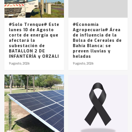
Frígorífico Indio Pampa
1
14 allanamientos con Gendarmería
#Solo Trenque# Este
#Economía
en T.Lauquen, Pehuajó y Carlos
lunes 10 de Agosto
Agropecuaria# Área
Casares
corte de energía que
de influencia de la
2
afectará la
Bolsa de Cereales de
subestación de
Bahía Blanca: se
BATALLON 2 DE
preven lluvias y
Identidad de los adolescentes
INFANTERÍA y ORZALI
heladas
pampeanos que fueron
protagonistas del fatal accidente
9 agosto, 2026
9 agosto, 2026
en la mañana del lunes
3
Accidente en Ruta 5: falleció un
joven de Trenque Lauquen
4
Los precios de los combustibles en
La Pampa, desde YPF hasta Axion
entre 857 a 1338 pesos