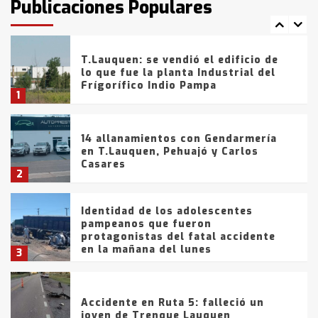
Publicaciones Populares
comercialización de drogas en la
7
tarde del sábado
T.Lauquen: se vendió el edificio de
lo que fue la planta Industrial del
Frígorífico Indio Pampa
1
14 allanamientos con Gendarmería
en T.Lauquen, Pehuajó y Carlos
Casares
2
Identidad de los adolescentes
pampeanos que fueron
protagonistas del fatal accidente
en la mañana del lunes
3
Accidente en Ruta 5: falleció un
joven de Trenque Lauquen