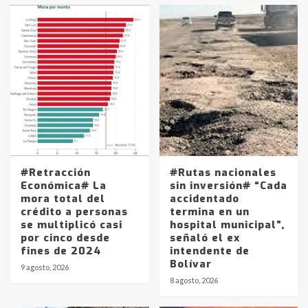
#Retracción
#Rutas nacionales
Económica# La
sin inversión# “Cada
mora total del
accidentado
crédito a personas
termina en un
se multiplicó casi
hospital municipal”,
por cinco desde
señaló el ex
fines de 2024
intendente de
Bolívar
9 agosto, 2026
8 agosto, 2026
Identidad de los adolescentes
pampeanos que fueron