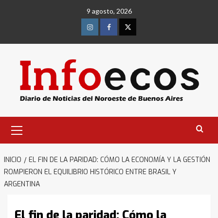
Saltar
9 agosto, 2026
al
contenido
Instagram
Facebook
Twitter
Menú
primario
INICIO
EL FIN DE LA PARIDAD: CÓMO LA ECONOMÍA Y LA GESTIÓN
ROMPIERON EL EQUILIBRIO HISTÓRICO ENTRE BRASIL Y
ARGENTINA
El fin de la paridad: Cómo la