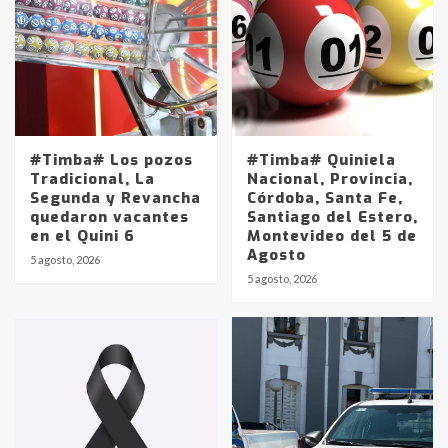
#Timba# Los pozos
#Timba# Quiniela
Tradicional, La
Nacional, Provincia,
Segunda y Revancha
Córdoba, Santa Fe,
quedaron vacantes
Santiago del Estero,
en el Quini 6
Montevideo del 5 de
Agosto
5 agosto, 2026
Identidad de los adolescentes
5 agosto, 2026
pampeanos que fueron
protagonistas del fatal accidente
en la mañana del lunes
3
Accidente en Ruta 5: falleció un
joven de Trenque Lauquen
4