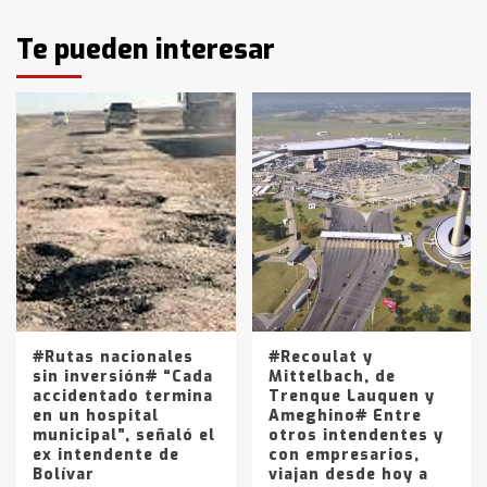
Identidad de los adolescentes
Te pueden interesar
pampeanos que fueron
protagonistas del fatal accidente
en la mañana del lunes
3
Accidente en Ruta 5: falleció un
joven de Trenque Lauquen
4
Los precios de los combustibles en
La Pampa, desde YPF hasta Axion
entre 857 a 1338 pesos
5
#Rutas nacionales
#Recoulat y
sin inversión# “Cada
Mittelbach, de
accidentado termina
Trenque Lauquen y
en un hospital
Ameghino# Entre
municipal”, señaló el
otros intendentes y
ex intendente de
con empresarios,
Bolívar
viajan desde hoy a