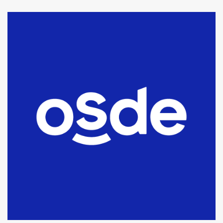
La Bolsa de Cereales de Bahía
Blanca anticipa que Agosto vendrá
con lluvias y heladas, en gran parte
de la provincia
6
T.Lauquen: tres jóvenes que
intentaron evadir a la Policía
fueron detenidos por
comercialización de drogas en la
7
tarde del sábado
T.Lauquen: se vendió el edificio de
lo que fue la planta Industrial del
Frígorífico Indio Pampa
1
14 allanamientos con Gendarmería
en T.Lauquen, Pehuajó y Carlos
Casares
2