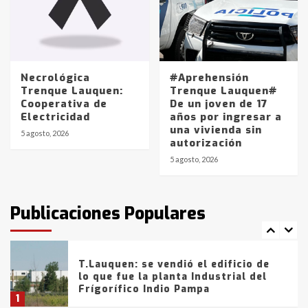
Los precios de los combustibles en
La Pampa, desde YPF hasta Axion
entre 857 a 1338 pesos
5
Necrológica
#Aprehensión
Trenque Lauquen:
Trenque Lauquen#
Cooperativa de
De un joven de 17
La Bolsa de Cereales de Bahía
Electricidad
años por ingresar a
Blanca anticipa que Agosto vendrá
una vivienda sin
con lluvias y heladas, en gran parte
5 agosto, 2026
autorización
de la provincia
6
5 agosto, 2026
T.Lauquen: tres jóvenes que
intentaron evadir a la Policía
fueron detenidos por
Publicaciones Populares
comercialización de drogas en la
7
tarde del sábado
T.Lauquen: se vendió el edificio de
lo que fue la planta Industrial del
Frígorífico Indio Pampa
1