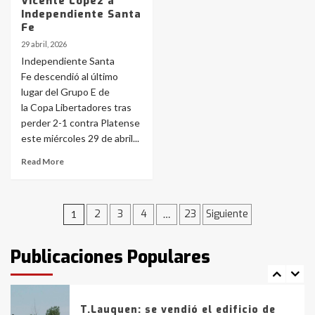
Vicente López a
Accidente en Ruta 5: falleció un
Independiente Santa
joven de Trenque Lauquen
Fe
4
29 abril, 2026
Independiente Santa
Los precios de los combustibles en
Fe descendió al último
La Pampa, desde YPF hasta Axion
lugar del Grupo E de
entre 857 a 1338 pesos
la Copa Libertadores tras
5
perder 2-1 contra Platense
este miércoles 29 de abril...
La Bolsa de Cereales de Bahía
Blanca anticipa que Agosto vendrá
Read More
con lluvias y heladas, en gran parte
de la provincia
6
Navegación
2
3
4
23
Siguiente
1
…
T.Lauquen: tres jóvenes que
intentaron evadir a la Policía
de
fueron detenidos por
Publicaciones Populares
comercialización de drogas en la
entradas
7
tarde del sábado
T.Lauquen: se vendió el edificio de