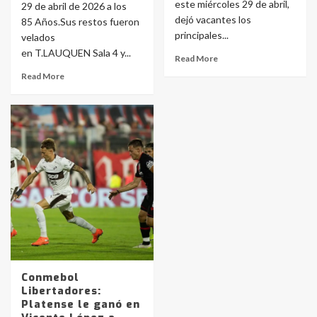
este miércoles 29 de abril,
29 de abril de 2026 a los
dejó vacantes los
85 Años.Sus restos fueron
principales...
velados
en T.LAUQUEN Sala 4 y...
Read More
Read More
Identidad de los adolescentes
pampeanos que fueron
protagonistas del fatal accidente
en la mañana del lunes
3
Conmebol
Libertadores:
Platense le ganó en