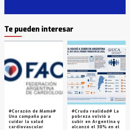
en T.Lauquen, Pehuajó y Carlos
Casares
2
Identidad de los adolescentes
Te pueden interesar
pampeanos que fueron
protagonistas del fatal accidente
en la mañana del lunes
3
Accidente en Ruta 5: falleció un
joven de Trenque Lauquen
4
Los precios de los combustibles en
La Pampa, desde YPF hasta Axion
entre 857 a 1338 pesos
5
#Corazón de Mamá#
#Cruda realidad# La
Una campaña para
pobreza volvió a
cuidar la salud
subir en Argentina y
cardiovascular
alcanzó el 30% en el