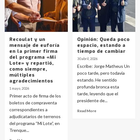
Recoulat y un
Opinión: Queda poco
mensaje de euforía
espacio, estando a
en la primer firma
tiempo de cambiar
del programa «Mi
30 abril, 2026
Lote» y repartió,
Escribe: Jorge Matheus Un
como siempre,
poco tarde, pero todavía
múltiples
estando. He sentido
agradecimientos
profunda bronca esta
1 mayo, 2026
tarde, leyendo que el
Primer acto de firma de los
presidente de...
boletos de compraventa
correspondientes a
Read More
adjudicatarios de terrenos
del programa “Mi Lote”, en
Trenque...