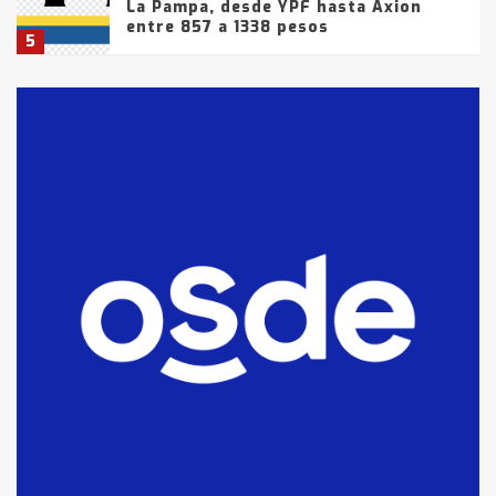
La Pampa, desde YPF hasta Axion
entre 857 a 1338 pesos
5
La Bolsa de Cereales de Bahía
Blanca anticipa que Agosto vendrá
con lluvias y heladas, en gran parte
de la provincia
6
T.Lauquen: tres jóvenes que
intentaron evadir a la Policía
fueron detenidos por
comercialización de drogas en la
7
tarde del sábado
T.Lauquen: se vendió el edificio de
lo que fue la planta Industrial del
Frígorífico Indio Pampa
1
14 allanamientos con Gendarmería