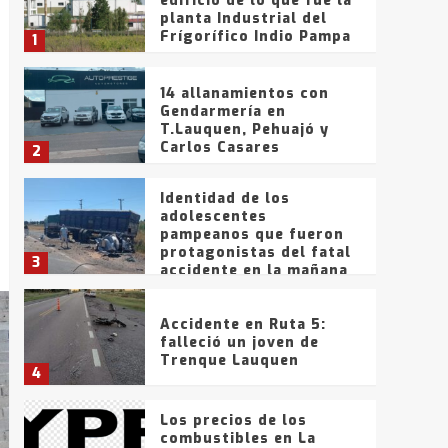
edificio de lo que fue la
planta Industrial del
Frígorífico Indio Pampa
1
14 allanamientos con
Gendarmería en
T.Lauquen, Pehuajó y
Carlos Casares
2
Identidad de los
adolescentes
pampeanos que fueron
protagonistas del fatal
3
accidente en la mañana
del lunes
Accidente en Ruta 5:
falleció un joven de
Trenque Lauquen
4
Los precios de los
combustibles en La