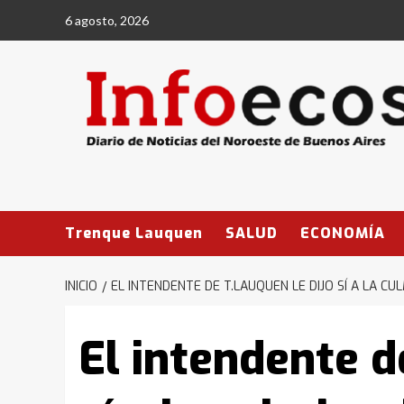
Saltar
6 agosto, 2026
al
contenido
Trenque Lauquen
SALUD
ECONOMÍA
INICIO
EL INTENDENTE DE T.LAUQUEN LE DIJO SÍ A LA C
El intendente d