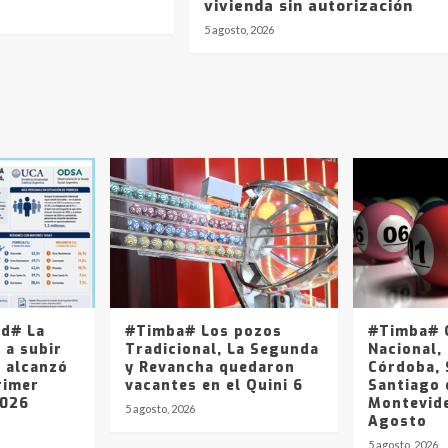
vivienda sin autorización
5 agosto, 2026
ad# La
#Timba# Los pozos
#Timba# Q
 a subir
Tradicional, La Segunda
Nacional, 
y alcanzó
y Revancha quedaron
Córdoba, 
rimer
vacantes en el Quini 6
Santiago 
2026
Montevide
5 agosto, 2026
Agosto
5 agosto, 2026