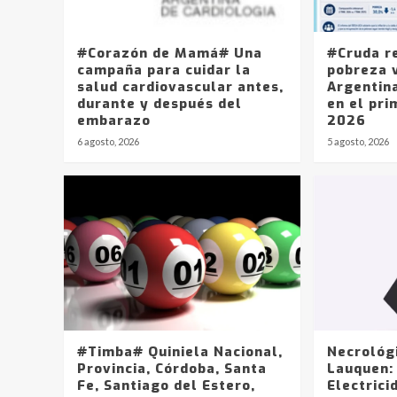
#Corazón de Mamá# Una
#Cruda r
campaña para cuidar la
pobreza v
salud cardiovascular antes,
Argentin
durante y después del
en el pri
embarazo
2026
6 agosto, 2026
5 agosto, 2026
#Timba# Quiniela Nacional,
Necrológ
Provincia, Córdoba, Santa
Lauquen:
Fe, Santiago del Estero,
Electrici