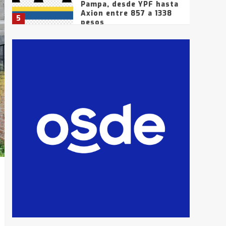
Pampa, desde YPF hasta
Axion entre 857 a 1338
5
pesos
La Bolsa de Cereales de
Bahía Blanca anticipa
que Agosto vendrá con
lluvias y heladas, en
6
gran parte de la
provincia
T.Lauquen: tres jóvenes
que intentaron evadir a
la Policía fueron
detenidos por
7
comercialización de
drogas en la tarde del
sábado
T.Lauquen: se vendió el
edificio de lo que fue la
planta Industrial del
Frígorífico Indio Pampa
1
14 allanamientos con
Gendarmería en