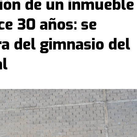
ción de un inmueble
e 30 años: se
ra del gimnasio del
al