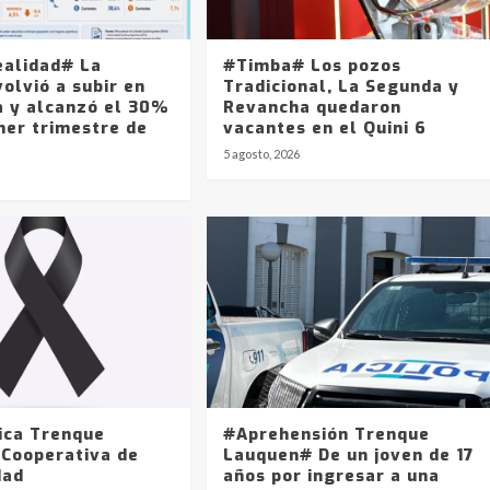
ealidad# La
#Timba# Los pozos
olvió a subir en
Tradicional, La Segunda y
a y alcanzó el 30%
Revancha quedaron
mer trimestre de
vacantes en el Quini 6
5 agosto, 2026
ica Trenque
#Aprehensión Trenque
 Cooperativa de
Lauquen# De un joven de 17
dad
años por ingresar a una