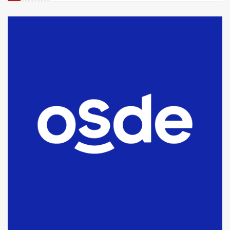
La Bolsa de Cereales de Bahía
Blanca anticipa que Agosto vendrá
con lluvias y heladas, en gran parte
de la provincia
6
T.Lauquen: tres jóvenes que
intentaron evadir a la Policía
fueron detenidos por
comercialización de drogas en la
7
tarde del sábado
T.Lauquen: se vendió el edificio de
lo que fue la planta Industrial del
Frígorífico Indio Pampa
1
14 allanamientos con Gendarmería
en T.Lauquen, Pehuajó y Carlos
Casares
2