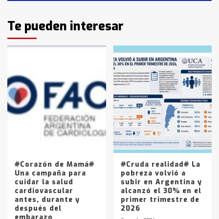
Identidad de los adolescentes
Te pueden interesar
pampeanos que fueron
protagonistas del fatal accidente
en la mañana del lunes
3
Accidente en Ruta 5: falleció un
joven de Trenque Lauquen
4
Los precios de los combustibles en
La Pampa, desde YPF hasta Axion
entre 857 a 1338 pesos
5
#Corazón de Mamá#
#Cruda realidad# La
Una campaña para
pobreza volvió a
cuidar la salud
subir en Argentina y
cardiovascular
alcanzó el 30% en el
antes, durante y
primer trimestre de
después del
2026
embarazo