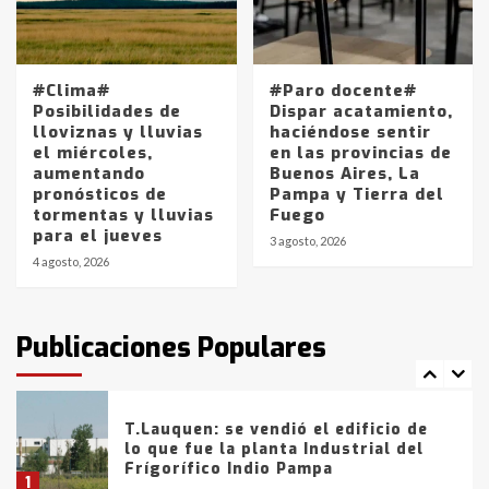
Los precios de los combustibles en
La Pampa, desde YPF hasta Axion
#Clima#
#Paro docente#
entre 857 a 1338 pesos
Posibilidades de
Dispar acatamiento,
5
lloviznas y lluvias
haciéndose sentir
el miércoles,
en las provincias de
aumentando
Buenos Aires, La
La Bolsa de Cereales de Bahía
pronósticos de
Pampa y Tierra del
Blanca anticipa que Agosto vendrá
tormentas y lluvias
Fuego
con lluvias y heladas, en gran parte
para el jueves
de la provincia
6
3 agosto, 2026
4 agosto, 2026
T.Lauquen: tres jóvenes que
intentaron evadir a la Policía
fueron detenidos por
Publicaciones Populares
comercialización de drogas en la
7
tarde del sábado
T.Lauquen: se vendió el edificio de
lo que fue la planta Industrial del
Frígorífico Indio Pampa
1