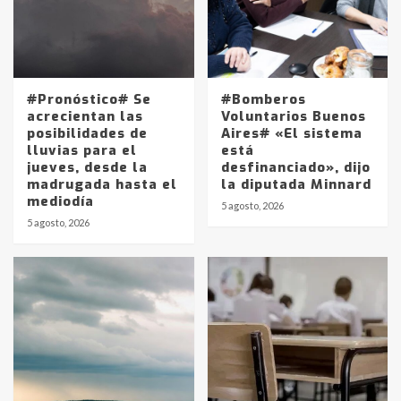
#Pronóstico# Se
#Bomberos
acrecientan las
Voluntarios Buenos
posibilidades de
Aires# «El sistema
lluvias para el
está
jueves, desde la
desfinanciado», dijo
madrugada hasta el
la diputada Minnard
mediodía
5 agosto, 2026
5 agosto, 2026
Identidad de los adolescentes
pampeanos que fueron
protagonistas del fatal accidente
en la mañana del lunes
3
Accidente en Ruta 5: falleció un
joven de Trenque Lauquen
4