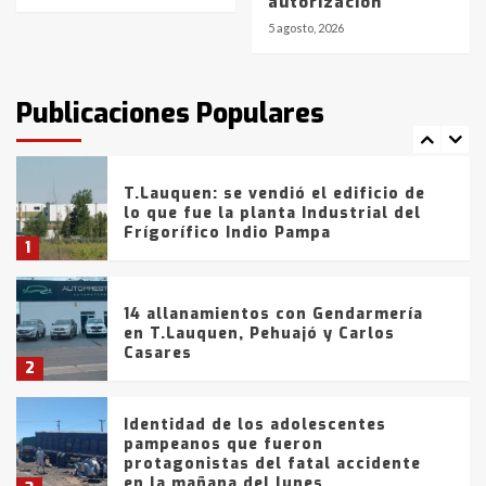
autorización
de la provincia
6
5 agosto, 2026
T.Lauquen: tres jóvenes que
intentaron evadir a la Policía
fueron detenidos por
Publicaciones Populares
comercialización de drogas en la
7
tarde del sábado
T.Lauquen: se vendió el edificio de
lo que fue la planta Industrial del
Frígorífico Indio Pampa
1
14 allanamientos con Gendarmería
en T.Lauquen, Pehuajó y Carlos
Casares
2
Identidad de los adolescentes
pampeanos que fueron
protagonistas del fatal accidente
en la mañana del lunes