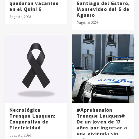
quedaron vacantes
Santiago del Estero,
en el Quini 6
Montevideo del 5 de
Agosto
5 agosto, 2026
Identidad de los adolescentes
5 agosto, 2026
pampeanos que fueron
protagonistas del fatal accidente
en la mañana del lunes
3
Accidente en Ruta 5: falleció un
joven de Trenque Lauquen
4
Los precios de los combustibles en
La Pampa, desde YPF hasta Axion
entre 857 a 1338 pesos
5
Necrológica
#Aprehensión
Trenque Lauquen:
Trenque Lauquen#
Cooperativa de
De un joven de 17
La Bolsa de Cereales de Bahía
Electricidad
años por ingresar a
Blanca anticipa que Agosto vendrá
una vivienda sin
con lluvias y heladas, en gran parte
5 agosto, 2026