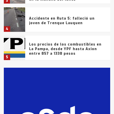
3
Accidente en Ruta 5: falleció un
joven de Trenque Lauquen
4
Los precios de los combustibles en
La Pampa, desde YPF hasta Axion
entre 857 a 1338 pesos
5
La Bolsa de Cereales de Bahía
Blanca anticipa que Agosto vendrá
con lluvias y heladas, en gran parte
de la provincia
6
T.Lauquen: tres jóvenes que
intentaron evadir a la Policía
fueron detenidos por
comercialización de drogas en la
7