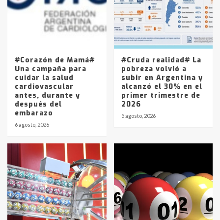
Los precios de los combustibles en
La Pampa, desde YPF hasta Axion
entre 857 a 1338 pesos
5
#Corazón de Mamá#
#Cruda realidad# La
Una campaña para
pobreza volvió a
cuidar la salud
subir en Argentina y
cardiovascular
alcanzó el 30% en el
antes, durante y
primer trimestre de
después del
2026
embarazo
5 agosto, 2026
6 agosto, 2026