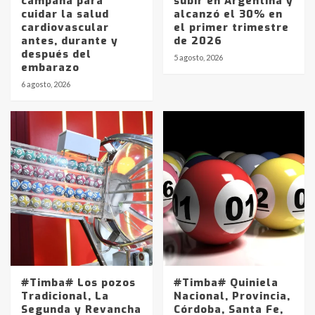
campaña para
subir en Argentina y
cuidar la salud
alcanzó el 30% en
cardiovascular
el primer trimestre
antes, durante y
de 2026
después del
5 agosto, 2026
embarazo
6 agosto, 2026
#Timba# Los pozos
#Timba# Quiniela
Tradicional, La
Nacional, Provincia,
Segunda y Revancha
Córdoba, Santa Fe,