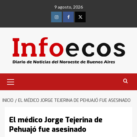
Saltar
9 agosto, 2026
al
contenido
Instagram
Facebook
Twitter
Menú
primario
INICIO
EL MÉDICO JORGE TEJERINA DE PEHUAJÓ FUE ASESINADO
El médico Jorge Tejerina de
Pehuajó fue asesinado