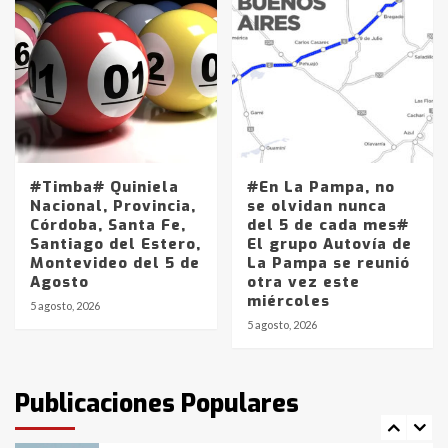
Accidente en Ruta 5: falleció un
joven de Trenque Lauquen
4
Los precios de los combustibles en
La Pampa, desde YPF hasta Axion
entre 857 a 1338 pesos
#Timba# Quiniela
#En La Pampa, no
5
Nacional, Provincia,
se olvidan nunca
Córdoba, Santa Fe,
del 5 de cada mes#
Santiago del Estero,
El grupo Autovía de
La Bolsa de Cereales de Bahía
Montevideo del 5 de
La Pampa se reunió
Blanca anticipa que Agosto vendrá
Agosto
otra vez este
con lluvias y heladas, en gran parte
miércoles
de la provincia
6
5 agosto, 2026
5 agosto, 2026
T.Lauquen: tres jóvenes que
intentaron evadir a la Policía
fueron detenidos por
Publicaciones Populares
comercialización de drogas en la
7
tarde del sábado