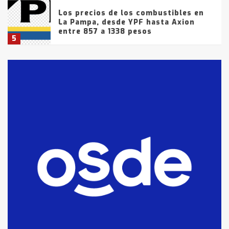
Los precios de los combustibles en
La Pampa, desde YPF hasta Axion
entre 857 a 1338 pesos
5
La Bolsa de Cereales de Bahía
Blanca anticipa que Agosto vendrá
con lluvias y heladas, en gran parte
de la provincia
6
T.Lauquen: tres jóvenes que
intentaron evadir a la Policía
fueron detenidos por
comercialización de drogas en la
7
tarde del sábado
T.Lauquen: se vendió el edificio de
lo que fue la planta Industrial del
Frígorífico Indio Pampa
1