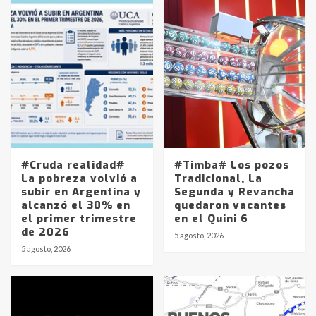
#Cruda realidad#
#Timba# Los pozos
La pobreza volvió a
Tradicional, La
subir en Argentina y
Segunda y Revancha
alcanzó el 30% en
quedaron vacantes
el primer trimestre
en el Quini 6
de 2026
5 agosto, 2026
5 agosto, 2026
Identidad de los adolescentes
pampeanos que fueron
protagonistas del fatal accidente
en la mañana del lunes
3