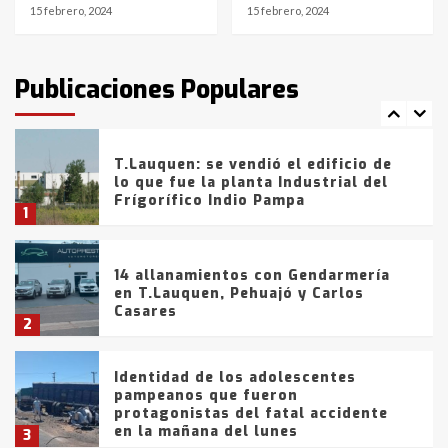
15 febrero, 2024
15 febrero, 2024
T.Lauquen: tres jóvenes que
intentaron evadir a la Policía
fueron detenidos por
Publicaciones Populares
comercialización de drogas en la
7
tarde del sábado
T.Lauquen: se vendió el edificio de
lo que fue la planta Industrial del
Frígorífico Indio Pampa
1
14 allanamientos con Gendarmería
en T.Lauquen, Pehuajó y Carlos
Casares
2
Identidad de los adolescentes
pampeanos que fueron
protagonistas del fatal accidente
en la mañana del lunes
3