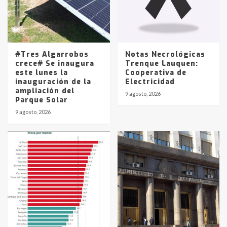
Los precios de los combustibles en
La Pampa, desde YPF hasta Axion
entre 857 a 1338 pesos
5
#Tres Algarrobos
Notas Necrológicas
crece# Se inaugura
Trenque Lauquen:
este lunes la
Cooperativa de
inauguración de la
Electricidad
ampliación del
9 agosto, 2026
Parque Solar
9 agosto, 2026