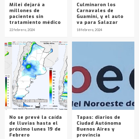
Milei dejará a
Culminaron los
millones de
Carnavales de
Identidad de los adolescentes
pacientes sin
Guaminí, y el auto
pampeanos que fueron
tratamiento médico
va para Salazar
protagonistas del fatal accidente
22 febrero, 2024
18 febrero, 2024
en la mañana del lunes
3
Accidente en Ruta 5: falleció un
joven de Trenque Lauquen
4
Los precios de los combustibles en
La Pampa, desde YPF hasta Axion
entre 857 a 1338 pesos
5
No se prevé la caída
Tapas: diarios de
La Bolsa de Cereales de Bahía
de lluvias hasta el
Ciudad Autónoma
Blanca anticipa que Agosto vendrá
próximo lunes 19 de
Buenos Aires y
con lluvias y heladas, en gran parte
Febrero
provincia
de la provincia
6