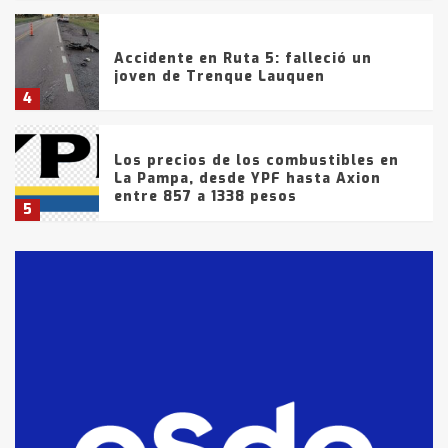
Accidente en Ruta 5: falleció un
joven de Trenque Lauquen
4
Los precios de los combustibles en
La Pampa, desde YPF hasta Axion
entre 857 a 1338 pesos
5
La Bolsa de Cereales de Bahía
Blanca anticipa que Agosto vendrá
con lluvias y heladas, en gran parte
de la provincia
6
T.Lauquen: tres jóvenes que
intentaron evadir a la Policía
fueron detenidos por
comercialización de drogas en la
7
tarde del sábado