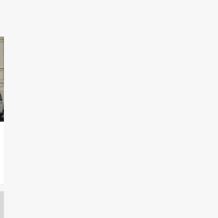
T.Lauquen, Pehuajó y
Carlos Casares
2
Identidad de los
adolescentes
pampeanos que fueron
protagonistas del fatal
3
accidente en la mañana
del lunes
Accidente en Ruta 5:
falleció un joven de
Trenque Lauquen
4
Los precios de los
combustibles en La
Pampa, desde YPF hasta
Axion entre 857 a 1338
5
pesos