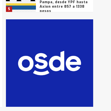
Pampa, desde YPF hasta
Axion entre 857 a 1338
5
pesos
La Bolsa de Cereales de
Bahía Blanca anticipa
que Agosto vendrá con
lluvias y heladas, en
6
gran parte de la
provincia
T.Lauquen: tres jóvenes
que intentaron evadir a
la Policía fueron
detenidos por
7
comercialización de
drogas en la tarde del
sábado
T.Lauquen: se vendió el
edificio de lo que fue la
planta Industrial del
Frígorífico Indio Pampa
1
14 allanamientos con
Gendarmería en