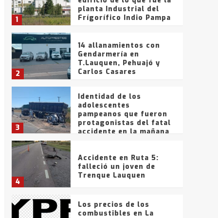
edificio de lo que fue la
planta Industrial del
Frígorífico Indio Pampa
1
14 allanamientos con
Gendarmería en
T.Lauquen, Pehuajó y
Carlos Casares
2
Identidad de los
adolescentes
pampeanos que fueron
protagonistas del fatal
3
accidente en la mañana
del lunes
Accidente en Ruta 5:
falleció un joven de
Trenque Lauquen
4
Los precios de los
combustibles en La