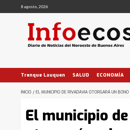
Saltar
8 agosto, 2026
al
contenido
Trenque Lauquen
SALUD
ECONOMÍA
INICIO
EL MUNICIPIO DE RIVADAVIA OTORGARÁ UN BONO 
El municipio de