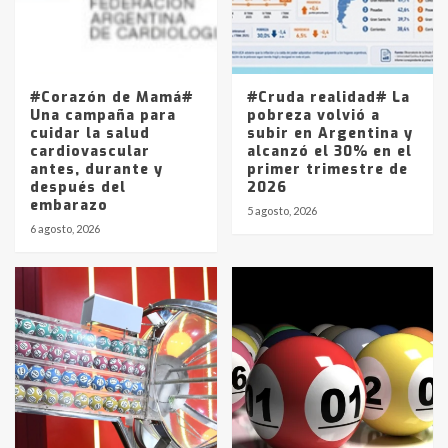
Los precios de los combustibles en
La Pampa, desde YPF hasta Axion
entre 857 a 1338 pesos
5
#Corazón de Mamá#
#Cruda realidad# La
Una campaña para
pobreza volvió a
cuidar la salud
subir en Argentina y
cardiovascular
alcanzó el 30% en el
antes, durante y
primer trimestre de
después del
2026
embarazo
5 agosto, 2026
6 agosto, 2026