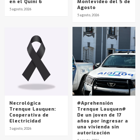
en el Quini 6
Montevideo del 5 de
Agosto
5 agosto, 2026
Identidad de los adolescentes
5 agosto, 2026
pampeanos que fueron
protagonistas del fatal accidente
en la mañana del lunes
3
Accidente en Ruta 5: falleció un
joven de Trenque Lauquen
4
Los precios de los combustibles en
La Pampa, desde YPF hasta Axion
entre 857 a 1338 pesos
5
Necrológica
#Aprehensión
Trenque Lauquen:
Trenque Lauquen#
Cooperativa de
De un joven de 17
La Bolsa de Cereales de Bahía
Electricidad
años por ingresar a
Blanca anticipa que Agosto vendrá
una vivienda sin
con lluvias y heladas, en gran parte
5 agosto, 2026
autorización
de la provincia
6