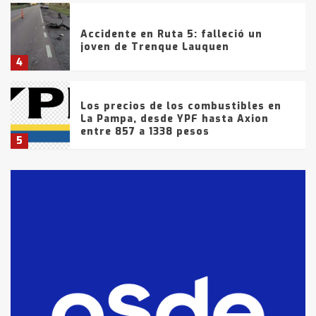
Accidente en Ruta 5: falleció un
joven de Trenque Lauquen
4
Los precios de los combustibles en
La Pampa, desde YPF hasta Axion
entre 857 a 1338 pesos
5
La Bolsa de Cereales de Bahía
Blanca anticipa que Agosto vendrá
con lluvias y heladas, en gran parte
de la provincia
6
T.Lauquen: tres jóvenes que
intentaron evadir a la Policía
fueron detenidos por
comercialización de drogas en la
7
tarde del sábado