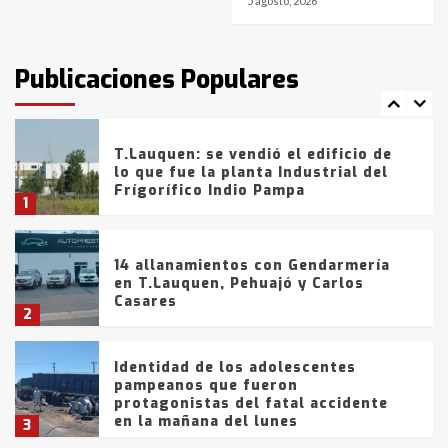
5 agosto, 2026
T.Lauquen: tres jóvenes que
intentaron evadir a la Policía
fueron detenidos por
Publicaciones Populares
comercialización de drogas en la
7
tarde del sábado
T.Lauquen: se vendió el edificio de
lo que fue la planta Industrial del
Frígorífico Indio Pampa
1
14 allanamientos con Gendarmería
en T.Lauquen, Pehuajó y Carlos
Casares
2
Identidad de los adolescentes
pampeanos que fueron
protagonistas del fatal accidente
en la mañana del lunes
3