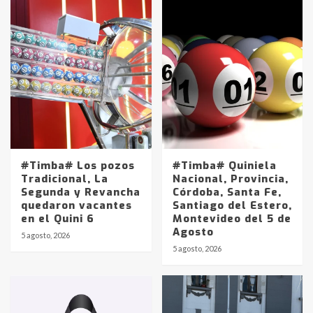
#Timba# Los pozos
#Timba# Quiniela
Tradicional, La
Nacional, Provincia,
Segunda y Revancha
Córdoba, Santa Fe,
quedaron vacantes
Santiago del Estero,
en el Quini 6
Montevideo del 5 de
Agosto
5 agosto, 2026
Identidad de los adolescentes
5 agosto, 2026
pampeanos que fueron
protagonistas del fatal accidente
en la mañana del lunes
3