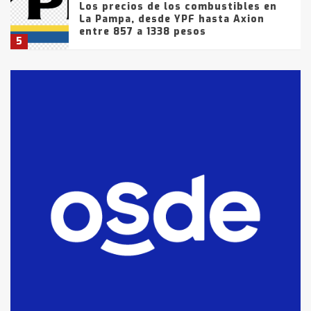
Los precios de los combustibles en
La Pampa, desde YPF hasta Axion
entre 857 a 1338 pesos
5
La Bolsa de Cereales de Bahía
Blanca anticipa que Agosto vendrá
con lluvias y heladas, en gran parte
de la provincia
6
T.Lauquen: tres jóvenes que
intentaron evadir a la Policía
fueron detenidos por
comercialización de drogas en la
7
tarde del sábado
T.Lauquen: se vendió el edificio de
lo que fue la planta Industrial del
Frígorífico Indio Pampa
1