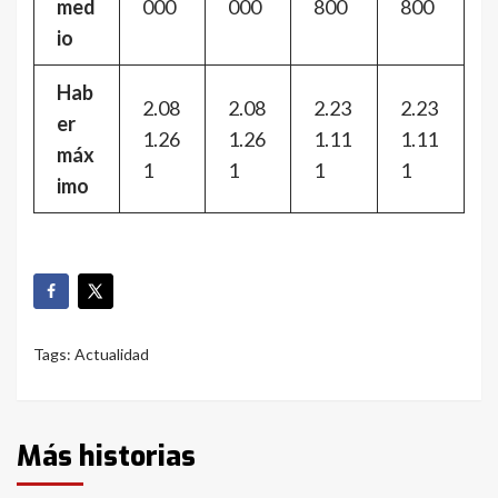
med
000
000
800
800
io
Hab
2.08
2.08
2.23
2.23
er
1.26
1.26
1.11
1.11
máx
1
1
1
1
imo
Tags:
Actualidad
Más historias