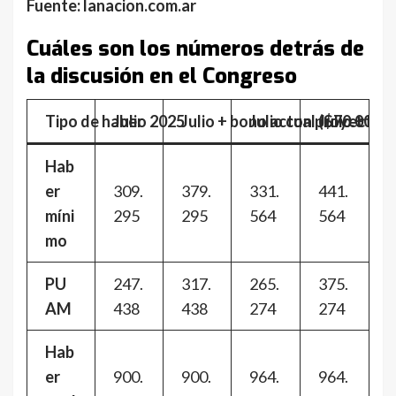
Fuente: lanacion.com.ar
Cuáles son los números detrás de
la discusión en el Congreso
Tipo de haber
Julio 2025
Julio + bono actual ($70.000)
Julio con proyecto (
Julio + bo
Hab
er
309.
379.
331.
441.
míni
295
295
564
564
mo
PU
247.
317.
265.
375.
AM
438
438
274
274
Hab
er
900.
900.
964.
964.