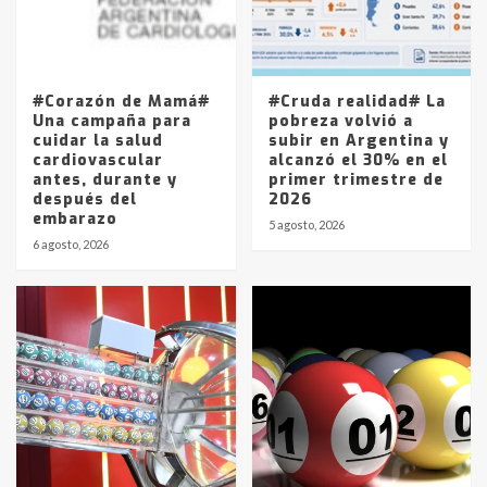
Los precios de los combustibles en
La Pampa, desde YPF hasta Axion
entre 857 a 1338 pesos
5
#Corazón de Mamá#
#Cruda realidad# La
Una campaña para
pobreza volvió a
cuidar la salud
subir en Argentina y
cardiovascular
alcanzó el 30% en el
antes, durante y
primer trimestre de
después del
2026
embarazo
5 agosto, 2026
6 agosto, 2026