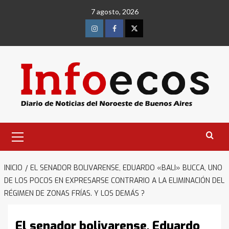
Saltar
7 agosto, 2026
al
contenido
Instagram
Facebook
Twitter
Menú
primario
INICIO
EL SENADOR BOLIVARENSE, EDUARDO «BALI» BUCCA, UNO
DE LOS POCOS EN EXPRESARSE CONTRARIO A LA ELIMINACIÓN DEL
RÉGIMEN DE ZONAS FRÍAS. Y LOS DEMÁS ?
El senador bolivarense, Eduardo