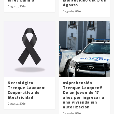
en el Quini 6
Montevideo del 5 de
Agosto
5 agosto, 2026
Identidad de los adolescentes
5 agosto, 2026
pampeanos que fueron
protagonistas del fatal accidente
en la mañana del lunes
3
Accidente en Ruta 5: falleció un
joven de Trenque Lauquen
4
Los precios de los combustibles en
La Pampa, desde YPF hasta Axion
entre 857 a 1338 pesos
5
Necrológica
#Aprehensión
Trenque Lauquen:
Trenque Lauquen#
Cooperativa de
De un joven de 17
La Bolsa de Cereales de Bahía
Electricidad
años por ingresar a
Blanca anticipa que Agosto vendrá
una vivienda sin
con lluvias y heladas, en gran parte
5 agosto, 2026
autorización
de la provincia
6
5 agosto, 2026