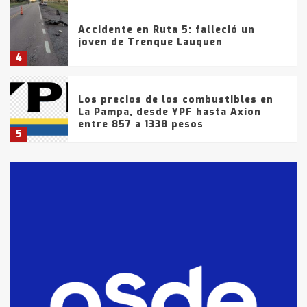
Accidente en Ruta 5: falleció un
joven de Trenque Lauquen
4
Los precios de los combustibles en
La Pampa, desde YPF hasta Axion
entre 857 a 1338 pesos
5
La Bolsa de Cereales de Bahía
Blanca anticipa que Agosto vendrá
con lluvias y heladas, en gran parte
de la provincia
6
T.Lauquen: tres jóvenes que
intentaron evadir a la Policía
fueron detenidos por
comercialización de drogas en la
7
tarde del sábado