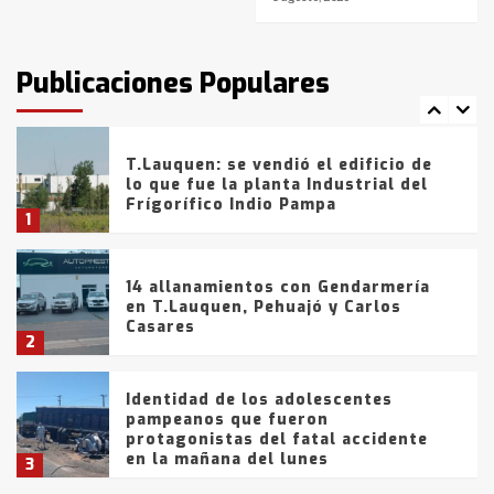
T.Lauquen: tres jóvenes que
intentaron evadir a la Policía
fueron detenidos por
Publicaciones Populares
comercialización de drogas en la
7
tarde del sábado
T.Lauquen: se vendió el edificio de
lo que fue la planta Industrial del
Frígorífico Indio Pampa
1
14 allanamientos con Gendarmería
en T.Lauquen, Pehuajó y Carlos
Casares
2
Identidad de los adolescentes
pampeanos que fueron
protagonistas del fatal accidente
en la mañana del lunes
3