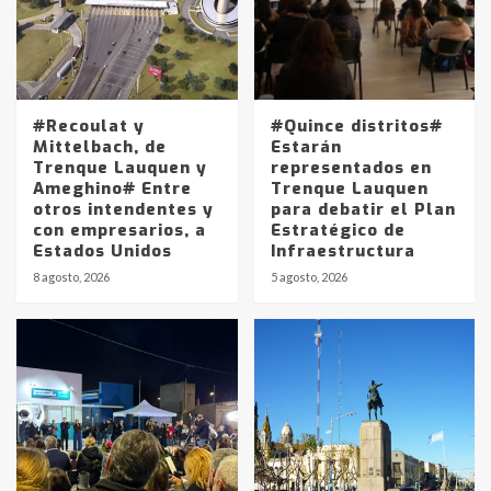
#Recoulat y
#Quince distritos#
Mittelbach, de
Estarán
Trenque Lauquen y
representados en
Ameghino# Entre
Trenque Lauquen
otros intendentes y
para debatir el Plan
con empresarios, a
Estratégico de
Estados Unidos
Infraestructura
Identidad de los adolescentes
8 agosto, 2026
5 agosto, 2026
pampeanos que fueron
protagonistas del fatal accidente
en la mañana del lunes
3
Accidente en Ruta 5: falleció un
joven de Trenque Lauquen
4