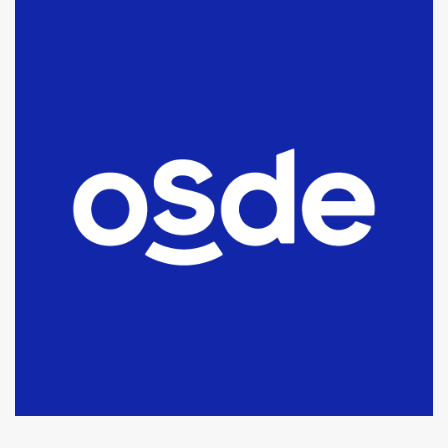
La Bolsa de Cereales de Bahía
Blanca anticipa que Agosto vendrá
con lluvias y heladas, en gran parte
de la provincia
6
T.Lauquen: tres jóvenes que
intentaron evadir a la Policía
fueron detenidos por
comercialización de drogas en la
7
tarde del sábado
T.Lauquen: se vendió el edificio de
lo que fue la planta Industrial del
Frígorífico Indio Pampa
1
14 allanamientos con Gendarmería
en T.Lauquen, Pehuajó y Carlos
Casares
2