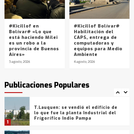
Los precios de los combustibles en
La Pampa, desde YPF hasta Axion
entre 857 a 1338 pesos
5
#Kicillof en
#Kicillof Bolívar#
Bolívar# «Lo que
Habilitación del
está haciendo Milei
CAPS, entrega de
La Bolsa de Cereales de Bahía
es un robo a la
computadoras y
Blanca anticipa que Agosto vendrá
provincia de Buenos
equipos para Medio
con lluvias y heladas, en gran parte
Aires»
Ambiente
de la provincia
6
5 agosto, 2026
4 agosto, 2026
T.Lauquen: tres jóvenes que
intentaron evadir a la Policía
fueron detenidos por
Publicaciones Populares
comercialización de drogas en la
7
tarde del sábado
T.Lauquen: se vendió el edificio de
lo que fue la planta Industrial del
Frígorífico Indio Pampa
1