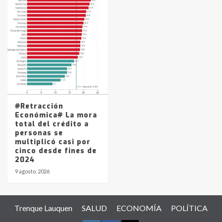
#Retracción
Económica# La mora
total del crédito a
personas se
multiplicó casi por
cinco desde fines de
2024
9 agosto, 2026
Trenque Lauquen
SALUD
ECONOMÍA
POLÍTICA