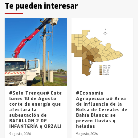
Identidad de los adolescentes
Te pueden interesar
pampeanos que fueron
protagonistas del fatal accidente
en la mañana del lunes
3
Accidente en Ruta 5: falleció un
joven de Trenque Lauquen
4
Los precios de los combustibles en
La Pampa, desde YPF hasta Axion
entre 857 a 1338 pesos
5
#Solo Trenque# Este
#Economía
lunes 10 de Agosto
Agropecuaria# Área
corte de energía que
de influencia de la
afectará la
Bolsa de Cereales de
subestación de
Bahía Blanca: se
BATALLON 2 DE
preven lluvias y
INFANTERÍA y ORZALI
heladas
9 agosto, 2026
9 agosto, 2026