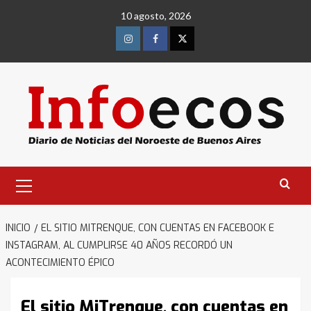
Saltar
10 agosto, 2026
al
contenido
Instagram
Facebook
Twitter
Menú
primario
INICIO
EL SITIO MITRENQUE, CON CUENTAS EN FACEBOOK E
INSTAGRAM, AL CUMPLIRSE 40 AÑOS RECORDÓ UN
ACONTECIMIENTO ÉPICO
El sitio MiTrenque, con cuentas en