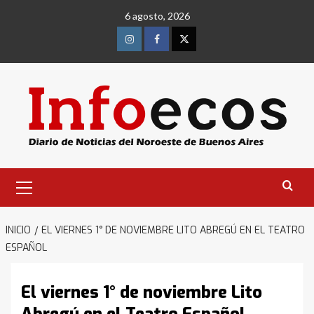
Saltar
6 agosto, 2026
al
contenido
Instagram
Facebook
Twitter
Menú
primario
INICIO
EL VIERNES 1° DE NOVIEMBRE LITO ABREGÚ EN EL TEATRO
ESPAÑOL
El viernes 1° de noviembre Lito