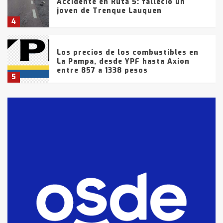
Accidente en Ruta 5: falleció un
joven de Trenque Lauquen
4
Los precios de los combustibles en
La Pampa, desde YPF hasta Axion
entre 857 a 1338 pesos
5
La Bolsa de Cereales de Bahía
Blanca anticipa que Agosto vendrá
con lluvias y heladas, en gran parte
de la provincia
6
T.Lauquen: tres jóvenes que
intentaron evadir a la Policía
fueron detenidos por
comercialización de drogas en la
7
tarde del sábado
T.Lauquen: se vendió el edificio de