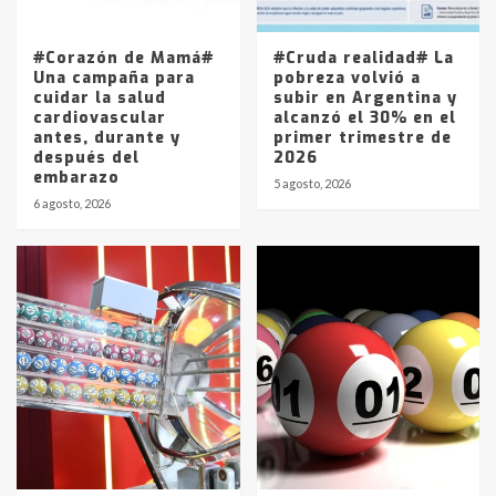
La Pampa, desde YPF hasta Axion
entre 857 a 1338 pesos
5
#Corazón de Mamá#
#Cruda realidad# La
Una campaña para
pobreza volvió a
cuidar la salud
subir en Argentina y
cardiovascular
alcanzó el 30% en el
antes, durante y
primer trimestre de
después del
2026
embarazo
5 agosto, 2026
6 agosto, 2026