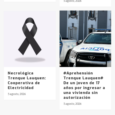
5 agosto, 2026
pampeanos que fueron
protagonistas del fatal accidente
en la mañana del lunes
3
Accidente en Ruta 5: falleció un
joven de Trenque Lauquen
4
Los precios de los combustibles en
La Pampa, desde YPF hasta Axion
entre 857 a 1338 pesos
5
Necrológica
#Aprehensión
Trenque Lauquen:
Trenque Lauquen#
Cooperativa de
De un joven de 17
La Bolsa de Cereales de Bahía
Electricidad
años por ingresar a
Blanca anticipa que Agosto vendrá
una vivienda sin
con lluvias y heladas, en gran parte
5 agosto, 2026
autorización
de la provincia
6
5 agosto, 2026
T.Lauquen: tres jóvenes que