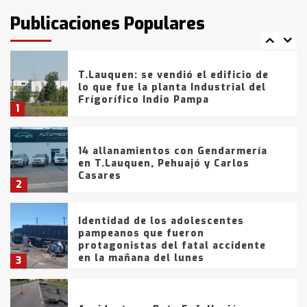
intentaron evadir a la Policía
fueron detenidos por
Publicaciones Populares
comercialización de drogas en la
7
tarde del sábado
T.Lauquen: se vendió el edificio de
lo que fue la planta Industrial del
Frígorífico Indio Pampa
1
14 allanamientos con Gendarmería
en T.Lauquen, Pehuajó y Carlos
Casares
2
Identidad de los adolescentes
pampeanos que fueron
protagonistas del fatal accidente
en la mañana del lunes
3