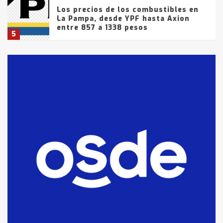
Los precios de los combustibles en
La Pampa, desde YPF hasta Axion
entre 857 a 1338 pesos
5
La Bolsa de Cereales de Bahía
Blanca anticipa que Agosto vendrá
con lluvias y heladas, en gran parte
de la provincia
6
T.Lauquen: tres jóvenes que
intentaron evadir a la Policía
fueron detenidos por
comercialización de drogas en la
7
tarde del sábado
T.Lauquen: se vendió el edificio de
lo que fue la planta Industrial del
Frígorífico Indio Pampa
1