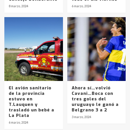
8 marzo, 2024
6 marzo, 2024
El avión sanitario
Ahora sí…volvió
de la provincia
Cavani…Boca con
estuvo en
tres goles del
Identidad de los adolescentes
T.Lauquen y
uruguayo le ganó a
pampeanos que fueron
trasladó un bebé a
Belgrano 3 a 2
protagonistas del fatal accidente
La Plata
3 marzo, 2024
en la mañana del lunes
3
6 marzo, 2024