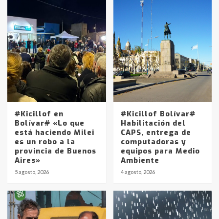
#Kicillof en
#Kicillof Bolívar#
Bolívar# «Lo que
Habilitación del
está haciendo Milei
CAPS, entrega de
es un robo a la
computadoras y
provincia de Buenos
equipos para Medio
Aires»
Ambiente
5 agosto, 2026
4 agosto, 2026
Identidad de los adolescentes
pampeanos que fueron