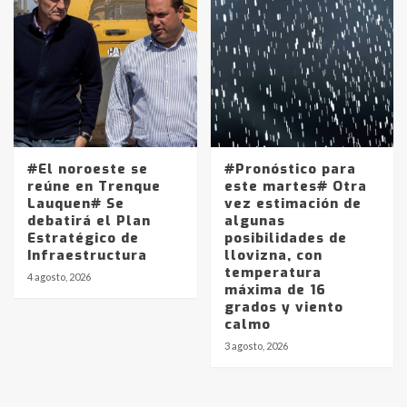
protagonistas del fatal accidente
en la mañana del lunes
3
Accidente en Ruta 5: falleció un
joven de Trenque Lauquen
4
#El noroeste se
#Pronóstico para
Los precios de los combustibles en
reúne en Trenque
este martes# Otra
La Pampa, desde YPF hasta Axion
Lauquen# Se
vez estimación de
entre 857 a 1338 pesos
debatirá el Plan
algunas
5
Estratégico de
posibilidades de
Infraestructura
llovizna, con
temperatura
La Bolsa de Cereales de Bahía
4 agosto, 2026
máxima de 16
Blanca anticipa que Agosto vendrá
grados y viento
con lluvias y heladas, en gran parte
calmo
de la provincia
6
3 agosto, 2026
T.Lauquen: tres jóvenes que
intentaron evadir a la Policía
fueron detenidos por