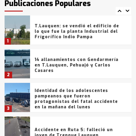
Publicaciones Populares
comercialización de drogas en la
7
tarde del sábado
T.Lauquen: se vendió el edificio de
lo que fue la planta Industrial del
Frígorífico Indio Pampa
1
14 allanamientos con Gendarmería
en T.Lauquen, Pehuajó y Carlos
Casares
2
Identidad de los adolescentes
pampeanos que fueron
protagonistas del fatal accidente
en la mañana del lunes
3
Accidente en Ruta 5: falleció un
joven de Trenque Lauquen