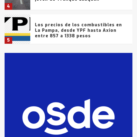
4
Los precios de los combustibles en
La Pampa, desde YPF hasta Axion
entre 857 a 1338 pesos
5
La Bolsa de Cereales de Bahía
Blanca anticipa que Agosto vendrá
con lluvias y heladas, en gran parte
de la provincia
6
T.Lauquen: tres jóvenes que
intentaron evadir a la Policía
fueron detenidos por
comercialización de drogas en la
7
tarde del sábado
T.Lauquen: se vendió el edificio de
lo que fue la planta Industrial del