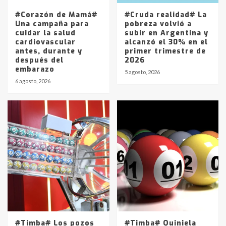
5
#Corazón de Mamá#
#Cruda realidad# La
Una campaña para
pobreza volvió a
cuidar la salud
subir en Argentina y
cardiovascular
alcanzó el 30% en el
antes, durante y
primer trimestre de
después del
2026
embarazo
5 agosto, 2026
6 agosto, 2026
#Timba# Los pozos
#Timba# Quiniela