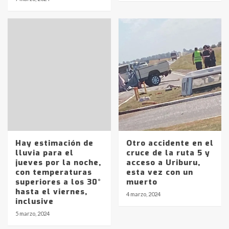
Hay estimación de
Otro accidente en el
lluvia para el
cruce de la ruta 5 y
jueves por la noche,
acceso a Uriburu,
con temperaturas
esta vez con un
superiores a los 30°
muerto
hasta el viernes,
4 marzo, 2024
Identidad de los adolescentes
inclusive
pampeanos que fueron
5 marzo, 2024
protagonistas del fatal accidente
en la mañana del lunes
3