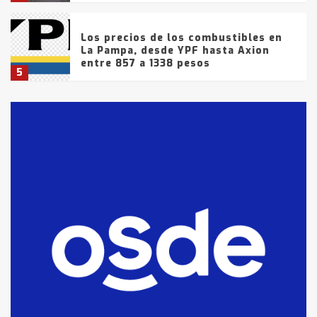
Los precios de los combustibles en
La Pampa, desde YPF hasta Axion
entre 857 a 1338 pesos
5
La Bolsa de Cereales de Bahía
Blanca anticipa que Agosto vendrá
con lluvias y heladas, en gran parte
de la provincia
6
T.Lauquen: tres jóvenes que
intentaron evadir a la Policía
fueron detenidos por
comercialización de drogas en la
7
tarde del sábado
T.Lauquen: se vendió el edificio de
lo que fue la planta Industrial del
Frígorífico Indio Pampa
1