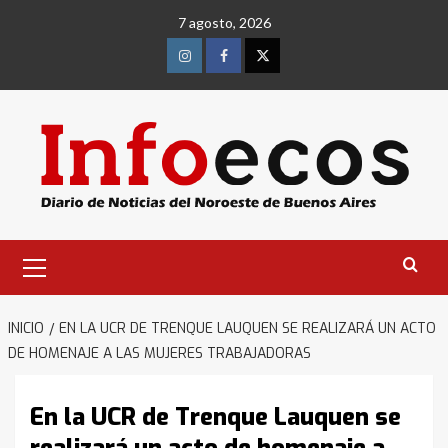
Saltar
7 agosto, 2026
al
contenido
Instagram
Facebook
Twitter
Menú
primario
INICIO
EN LA UCR DE TRENQUE LAUQUEN SE REALIZARÁ UN ACTO
DE HOMENAJE A LAS MUJERES TRABAJADORAS
En la UCR de Trenque Lauquen se