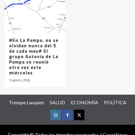
#En La Pampa, no se
olvidan nunca del 5
de cada mes# El
grupo Autovía de La
Pampa se reunió
otra vez este
miércoles
5 agosto, 2026
Trenque Lauquen
SALUD
ECONOMÍA
POLÍTICA
Instagram
Facebook
Twitter
Copyright © Todos los derechos reservados.
|
CoverNews