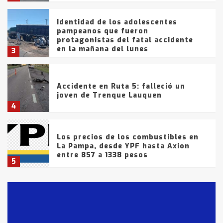
Identidad de los adolescentes
pampeanos que fueron
protagonistas del fatal accidente
en la mañana del lunes
3
Accidente en Ruta 5: falleció un
joven de Trenque Lauquen
4
Los precios de los combustibles en
La Pampa, desde YPF hasta Axion
entre 857 a 1338 pesos
5
La Bolsa de Cereales de Bahía
Blanca anticipa que Agosto vendrá
con lluvias y heladas, en gran parte
de la provincia
6