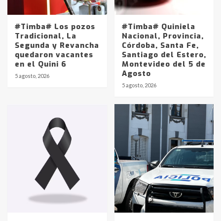
#Timba# Los pozos
#Timba# Quiniela
Tradicional, La
Nacional, Provincia,
Segunda y Revancha
Córdoba, Santa Fe,
quedaron vacantes
Santiago del Estero,
en el Quini 6
Montevideo del 5 de
Agosto
5 agosto, 2026
Identidad de los adolescentes
5 agosto, 2026
pampeanos que fueron
protagonistas del fatal accidente
en la mañana del lunes
3
Accidente en Ruta 5: falleció un
joven de Trenque Lauquen
4
Los precios de los combustibles en
La Pampa, desde YPF hasta Axion
entre 857 a 1338 pesos
5