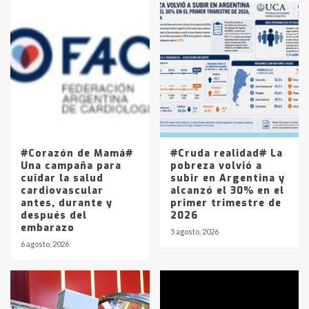
Accidente en Ruta 5: falleció un
joven de Trenque Lauquen
4
Los precios de los combustibles en
La Pampa, desde YPF hasta Axion
entre 857 a 1338 pesos
5
#Corazón de Mamá#
#Cruda realidad# La
Una campaña para
pobreza volvió a
cuidar la salud
subir en Argentina y
cardiovascular
alcanzó el 30% en el
antes, durante y
primer trimestre de
después del
2026
embarazo
5 agosto, 2026
6 agosto, 2026