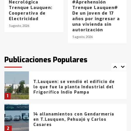
Necrológica
#Aprehensión
Trenque Lauquen:
Trenque Lauquen#
Cooperativa de
De un joven de 17
La Bolsa de Cereales de Bahía
Electricidad
años por ingresar a
Blanca anticipa que Agosto vendrá
una vivienda sin
con lluvias y heladas, en gran parte
5 agosto, 2026
autorización
de la provincia
6
5 agosto, 2026
T.Lauquen: tres jóvenes que
intentaron evadir a la Policía
fueron detenidos por
Publicaciones Populares
comercialización de drogas en la
7
tarde del sábado
T.Lauquen: se vendió el edificio de
lo que fue la planta Industrial del
Frígorífico Indio Pampa
1
14 allanamientos con Gendarmería
en T.Lauquen, Pehuajó y Carlos
Casares
2