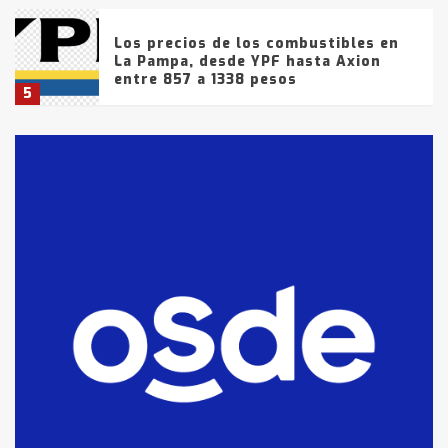
Los precios de los combustibles en
La Pampa, desde YPF hasta Axion
entre 857 a 1338 pesos
5
La Bolsa de Cereales de Bahía
Blanca anticipa que Agosto vendrá
con lluvias y heladas, en gran parte
de la provincia
6
T.Lauquen: tres jóvenes que
intentaron evadir a la Policía
fueron detenidos por
comercialización de drogas en la
7
tarde del sábado
T.Lauquen: se vendió el edificio de
lo que fue la planta Industrial del
Frígorífico Indio Pampa
1