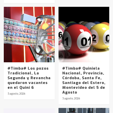
#Timba# Los pozos
#Timba# Quiniela
Tradicional, La
Nacional, Provincia,
Segunda y Revancha
Córdoba, Santa Fe,
quedaron vacantes
Santiago del Estero,
en el Quini 6
Montevideo del 5 de
Agosto
5 agosto, 2026
Identidad de los adolescentes
5 agosto, 2026
pampeanos que fueron
protagonistas del fatal accidente
en la mañana del lunes
3