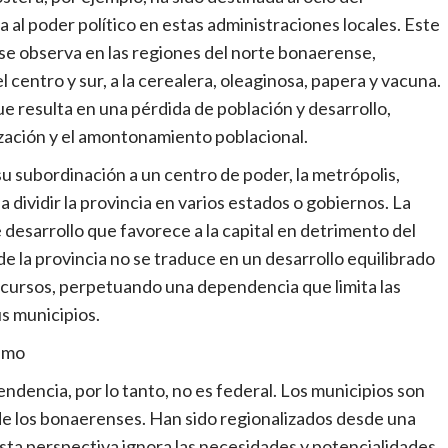
 al poder político en estas administraciones locales. Este
se observa en las regiones del norte bonaerense,
l centro y sur, a la cerealera, oleaginosa, papera y vacuna.
ue resulta en una pérdida de población y desarrollo,
ización y el amontonamiento poblacional.
 su subordinación a un centro de poder, la metrópolis,
dividir la provincia en varios estados o gobiernos. La
desarrollo que favorece a la capital en detrimento del
e la provincia no se traduce en un desarrollo equilibrado
ecursos, perpetuando una dependencia que limita las
s municipios.
ismo
ndencia, por lo tanto, no es federal. Los municipios son
s de los bonaerenses. Han sido regionalizados desde una
l. Esta perspectiva ignora las necesidades y potencialidades