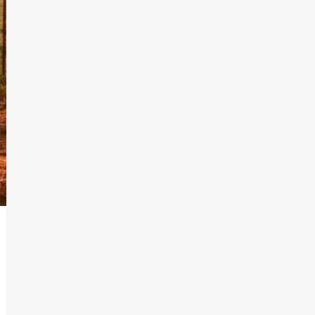
T.Lauquen, Pehuajó y
Carlos Casares
2
Identidad de los
adolescentes
pampeanos que fueron
protagonistas del fatal
3
accidente en la mañana
del lunes
Accidente en Ruta 5:
falleció un joven de
Trenque Lauquen
4
Los precios de los
combustibles en La
Pampa, desde YPF hasta
Axion entre 857 a 1338
5
pesos