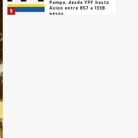
Pampa, desde YPF hasta
Axion entre 857 a 1338
5
pesos
La Bolsa de Cereales de
Bahía Blanca anticipa
que Agosto vendrá con
lluvias y heladas, en
6
gran parte de la
provincia
T.Lauquen: tres jóvenes
que intentaron evadir a
la Policía fueron
detenidos por
7
comercialización de
drogas en la tarde del
sábado
T.Lauquen: se vendió el
edificio de lo que fue la
planta Industrial del
Frígorífico Indio Pampa
1
14 allanamientos con
Gendarmería en