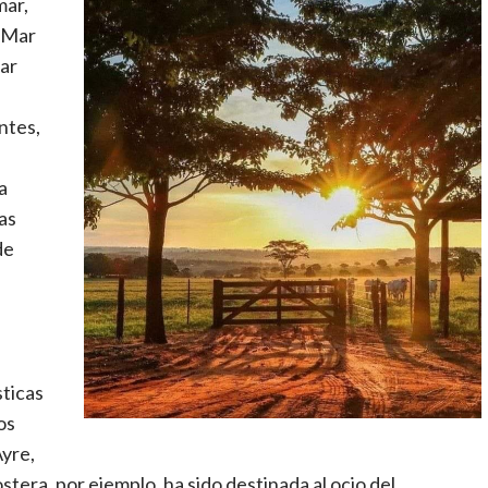
mar,
, Mar
ar
ntes,
a
as
de
ticas
os
Ayre,
stera, por ejemplo, ha sido destinada al ocio del