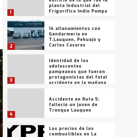
edificio de lo que fue la
planta Industrial del
Frígorífico Indio Pampa
1
14 allanamientos con
Gendarmería en
T.Lauquen, Pehuajó y
Carlos Casares
2
Identidad de los
adolescentes
pampeanos que fueron
protagonistas del fatal
3
accidente en la mañana
del lunes
Accidente en Ruta 5:
falleció un joven de
Trenque Lauquen
4
Los precios de los
combustibles en La