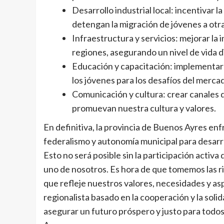
Desarrollo industrial local: incentivar 
detengan la migración de jóvenes a otr
Infraestructura y servicios: mejorar la i
regiones, asegurando un nivel de vida 
Educación y capacitación: implementar
los jóvenes para los desafíos del mercad
Comunicación y cultura: crear canales 
promuevan nuestra cultura y valores.
En definitiva, la provincia de Buenos Ayres e
federalismo y autonomía municipal para desarro
Esto no será posible sin la participación activ
uno de nosotros. Es hora de que tomemos las r
que refleje nuestros valores, necesidades y a
regionalista basado en la cooperación y la soli
asegurar un futuro próspero y justo para todo