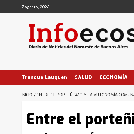
Saltar
7 agosto, 2026
al
contenido
Trenque Lauquen
SALUD
ECONOMÍA
INICIO
ENTRE EL PORTEÑISMO Y LA AUTONOMÍA COMUNA
Entre el porteñ