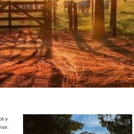
os y
nse: