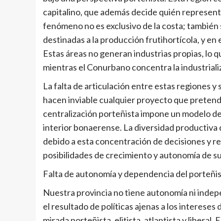
capitalino, que además decide quién representa
fenómeno no es exclusivo de la costa; también 
destinadas a la producción frutihortícola, y en e
Estas áreas no generan industrias propias, lo q
mientras el Conurbano concentra la industrial
La falta de articulación entre estas regiones y
hacen inviable cualquier proyecto que pretenda 
centralización porteñista impone un modelo de 
interior bonaerense. La diversidad productiva d
debido a esta concentración de decisiones y r
posibilidades de crecimiento y autonomía de su
Falta de autonomía y dependencia del porteñ
Nuestra provincia no tiene autonomía ni indepe
el resultado de políticas ajenas a los interese
mirada porteñista, elitista, atlantista y libera