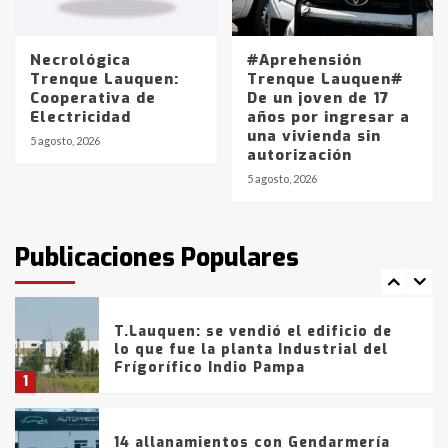
La Pampa, desde YPF hasta Axion
entre 857 a 1338 pesos
5
Necrológica
#Aprehensión
Trenque Lauquen:
Trenque Lauquen#
Cooperativa de
De un joven de 17
La Bolsa de Cereales de Bahía
Electricidad
años por ingresar a
Blanca anticipa que Agosto vendrá
una vivienda sin
con lluvias y heladas, en gran parte
5 agosto, 2026
autorización
de la provincia
6
5 agosto, 2026
T.Lauquen: tres jóvenes que
intentaron evadir a la Policía
fueron detenidos por
Publicaciones Populares
comercialización de drogas en la
7
tarde del sábado
T.Lauquen: se vendió el edificio de
lo que fue la planta Industrial del
Frígorífico Indio Pampa
1
14 allanamientos con Gendarmería