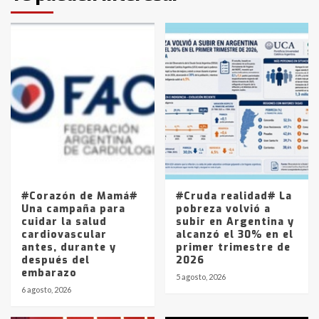
protagonistas del fatal accidente
en la mañana del lunes
3
Accidente en Ruta 5: falleció un
joven de Trenque Lauquen
4
Los precios de los combustibles en
La Pampa, desde YPF hasta Axion
entre 857 a 1338 pesos
5
#Corazón de Mamá#
#Cruda realidad# La
Una campaña para
pobreza volvió a
cuidar la salud
subir en Argentina y
cardiovascular
alcanzó el 30% en el
antes, durante y
primer trimestre de
después del
2026
embarazo
5 agosto, 2026
6 agosto, 2026