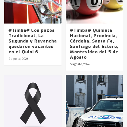
#Timba# Los pozos
#Timba# Quiniela
Tradicional, La
Nacional, Provincia,
Segunda y Revancha
Córdoba, Santa Fe,
quedaron vacantes
Santiago del Estero,
en el Quini 6
Montevideo del 5 de
Agosto
5 agosto, 2026
Identidad de los adolescentes
5 agosto, 2026
pampeanos que fueron
protagonistas del fatal accidente
en la mañana del lunes
3
Accidente en Ruta 5: falleció un
joven de Trenque Lauquen
4
Los precios de los combustibles en