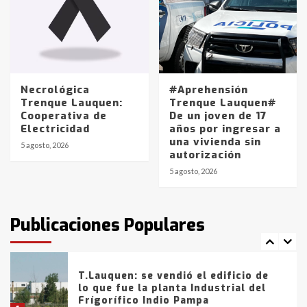
4
Los precios de los combustibles en
La Pampa, desde YPF hasta Axion
entre 857 a 1338 pesos
5
Necrológica
#Aprehensión
Trenque Lauquen:
Trenque Lauquen#
Cooperativa de
De un joven de 17
La Bolsa de Cereales de Bahía
Electricidad
años por ingresar a
Blanca anticipa que Agosto vendrá
una vivienda sin
con lluvias y heladas, en gran parte
5 agosto, 2026
autorización
de la provincia
6
5 agosto, 2026
T.Lauquen: tres jóvenes que
intentaron evadir a la Policía
fueron detenidos por
Publicaciones Populares
comercialización de drogas en la
7
tarde del sábado
T.Lauquen: se vendió el edificio de
lo que fue la planta Industrial del
Frígorífico Indio Pampa