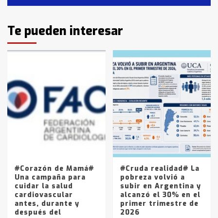
Identidad de los adolescentes
Te pueden interesar
pampeanos que fueron
protagonistas del fatal accidente
en la mañana del lunes
3
Accidente en Ruta 5: falleció un
joven de Trenque Lauquen
4
Los precios de los combustibles en
La Pampa, desde YPF hasta Axion
entre 857 a 1338 pesos
5
#Corazón de Mamá#
#Cruda realidad# La
Una campaña para
pobreza volvió a
cuidar la salud
subir en Argentina y
cardiovascular
alcanzó el 30% en el
antes, durante y
primer trimestre de
después del
2026