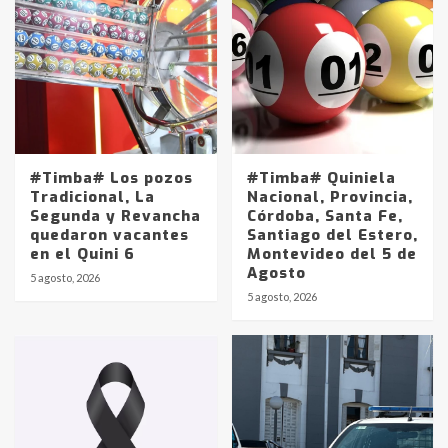
#Timba# Los pozos
#Timba# Quiniela
Tradicional, La
Nacional, Provincia,
Segunda y Revancha
Córdoba, Santa Fe,
quedaron vacantes
Santiago del Estero,
en el Quini 6
Montevideo del 5 de
Agosto
5 agosto, 2026
Identidad de los adolescentes
5 agosto, 2026
pampeanos que fueron
protagonistas del fatal accidente
en la mañana del lunes
3
Accidente en Ruta 5: falleció un
joven de Trenque Lauquen