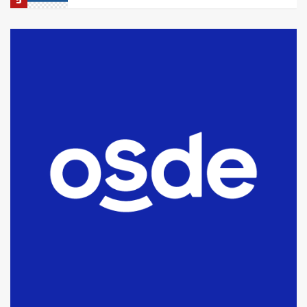
5
La Bolsa de Cereales de Bahía
Blanca anticipa que Agosto vendrá
con lluvias y heladas, en gran parte
de la provincia
6
T.Lauquen: tres jóvenes que
intentaron evadir a la Policía
fueron detenidos por
comercialización de drogas en la
7
tarde del sábado
T.Lauquen: se vendió el edificio de
lo que fue la planta Industrial del
Frígorífico Indio Pampa
1
14 allanamientos con Gendarmería
en T.Lauquen, Pehuajó y Carlos
Casares
2