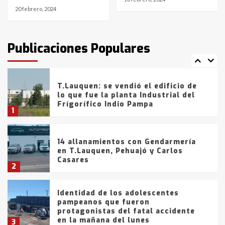
20 febrero, 2024
T.Lauquen: tres jóvenes que
intentaron evadir a la Policía
fueron detenidos por
Publicaciones Populares
comercialización de drogas en la
7
tarde del sábado
T.Lauquen: se vendió el edificio de
lo que fue la planta Industrial del
Frígorífico Indio Pampa
1
14 allanamientos con Gendarmería
en T.Lauquen, Pehuajó y Carlos
Casares
2
Identidad de los adolescentes
pampeanos que fueron
protagonistas del fatal accidente
en la mañana del lunes
3