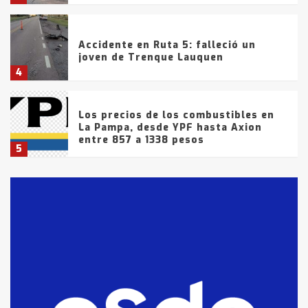
Accidente en Ruta 5: falleció un
joven de Trenque Lauquen
4
Los precios de los combustibles en
La Pampa, desde YPF hasta Axion
entre 857 a 1338 pesos
5
La Bolsa de Cereales de Bahía
Blanca anticipa que Agosto vendrá
con lluvias y heladas, en gran parte
de la provincia
6
T.Lauquen: tres jóvenes que
intentaron evadir a la Policía
fueron detenidos por
comercialización de drogas en la
7
tarde del sábado