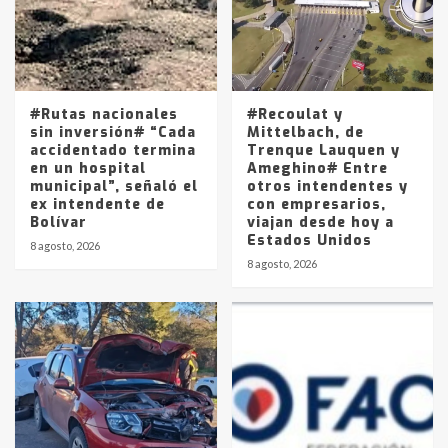
Los precios de los combustibles en
La Pampa, desde YPF hasta Axion
entre 857 a 1338 pesos
5
#Rutas nacionales
#Recoulat y
sin inversión# “Cada
Mittelbach, de
accidentado termina
Trenque Lauquen y
en un hospital
Ameghino# Entre
municipal”, señaló el
otros intendentes y
ex intendente de
con empresarios,
Bolívar
viajan desde hoy a
Estados Unidos
8 agosto, 2026
8 agosto, 2026