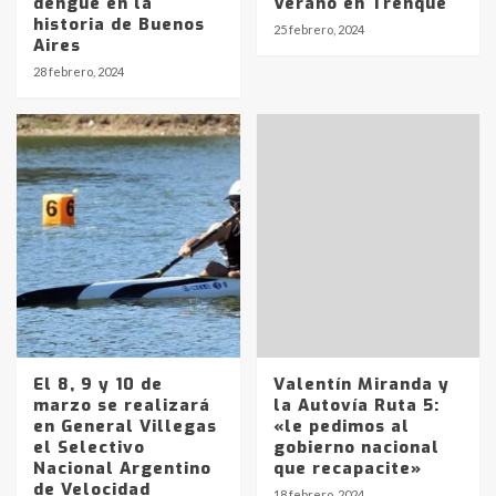
dengue en la
Verano en Trenque
historia de Buenos
25 febrero, 2024
Aires
Identidad de los adolescentes
28 febrero, 2024
pampeanos que fueron
protagonistas del fatal accidente
en la mañana del lunes
3
Accidente en Ruta 5: falleció un
joven de Trenque Lauquen
4
Los precios de los combustibles en
La Pampa, desde YPF hasta Axion
entre 857 a 1338 pesos
5
El 8, 9 y 10 de
Valentín Miranda y
marzo se realizará
la Autovía Ruta 5:
en General Villegas
«le pedimos al
La Bolsa de Cereales de Bahía
el Selectivo
gobierno nacional
Blanca anticipa que Agosto vendrá
Nacional Argentino
que recapacite»
con lluvias y heladas, en gran parte
de Velocidad
de la provincia
6
18 febrero, 2024