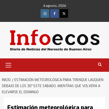
Saltar
6 agosto, 2026
al
contenido
Instagram
Facebook
Twitter
Menú
primario
INICIO
ESTIMACIÓN METEOROLÓGICA PARA TRENQUE LAUQUEN:
DEBAJO DE LOS 30° ESTE SÁBADO, MIENTRAS QUE VOLVERÁ A
ELEVARSE EL DOMINGO
Estimación meteorológica para