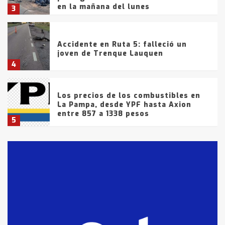
en la mañana del lunes
3
Accidente en Ruta 5: falleció un
joven de Trenque Lauquen
4
Los precios de los combustibles en
La Pampa, desde YPF hasta Axion
entre 857 a 1338 pesos
5
La Bolsa de Cereales de Bahía
Blanca anticipa que Agosto vendrá
con lluvias y heladas, en gran parte
de la provincia
6
T.Lauquen: tres jóvenes que
intentaron evadir a la Policía
fueron detenidos por