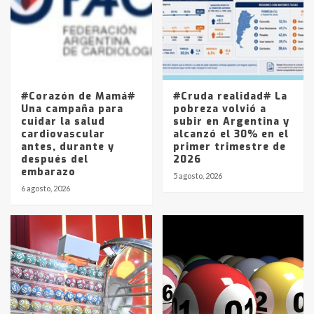
4
Los precios de los combustibles en
La Pampa, desde YPF hasta Axion
entre 857 a 1338 pesos
5
#Corazón de Mamá#
#Cruda realidad# La
Una campaña para
pobreza volvió a
cuidar la salud
subir en Argentina y
cardiovascular
alcanzó el 30% en el
antes, durante y
primer trimestre de
después del
2026
embarazo
5 agosto, 2026
6 agosto, 2026