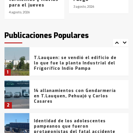
para el jueves
de la provincia
6
3 agosto, 2026
4 agosto, 2026
T.Lauquen: tres jóvenes que
intentaron evadir a la Policía
fueron detenidos por
Publicaciones Populares
comercialización de drogas en la
7
tarde del sábado
T.Lauquen: se vendió el edificio de
lo que fue la planta Industrial del
Frígorífico Indio Pampa
1
14 allanamientos con Gendarmería
en T.Lauquen, Pehuajó y Carlos
Casares
2
Identidad de los adolescentes
pampeanos que fueron
protagonistas del fatal accidente