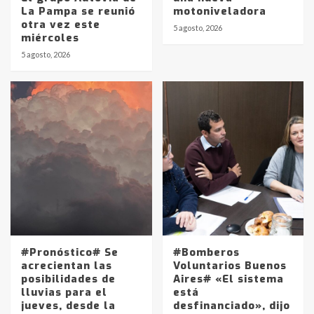
La Pampa se reunió
motoniveladora
otra vez este
5 agosto, 2026
miércoles
5 agosto, 2026
#Pronóstico# Se
#Bomberos
acrecientan las
Voluntarios Buenos
posibilidades de
Aires# «El sistema
lluvias para el
está
jueves, desde la
desfinanciado», dijo