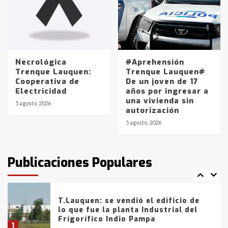
Los precios de los combustibles en
La Pampa, desde YPF hasta Axion
entre 857 a 1338 pesos
5
Necrológica
#Aprehensión
Trenque Lauquen:
Trenque Lauquen#
Cooperativa de
De un joven de 17
La Bolsa de Cereales de Bahía
Electricidad
años por ingresar a
Blanca anticipa que Agosto vendrá
una vivienda sin
con lluvias y heladas, en gran parte
5 agosto, 2026
autorización
de la provincia
6
5 agosto, 2026
T.Lauquen: tres jóvenes que
intentaron evadir a la Policía
fueron detenidos por
Publicaciones Populares
comercialización de drogas en la
7
tarde del sábado
T.Lauquen: se vendió el edificio de
lo que fue la planta Industrial del
Frígorífico Indio Pampa
1