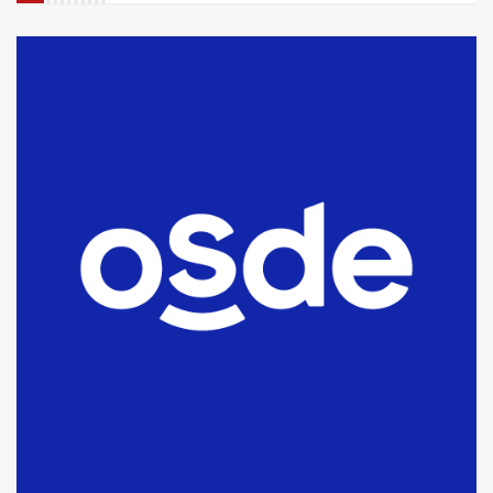
La Bolsa de Cereales de Bahía
Blanca anticipa que Agosto vendrá
con lluvias y heladas, en gran parte
de la provincia
6
T.Lauquen: tres jóvenes que
intentaron evadir a la Policía
fueron detenidos por
comercialización de drogas en la
7
tarde del sábado
T.Lauquen: se vendió el edificio de
lo que fue la planta Industrial del
Frígorífico Indio Pampa
1
14 allanamientos con Gendarmería
en T.Lauquen, Pehuajó y Carlos
Casares
2