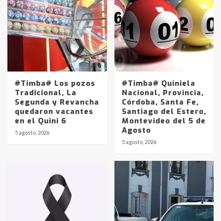
#Timba# Los pozos
#Timba# Quiniela
Tradicional, La
Nacional, Provincia,
Segunda y Revancha
Córdoba, Santa Fe,
quedaron vacantes
Santiago del Estero,
en el Quini 6
Montevideo del 5 de
Agosto
5 agosto, 2026
Identidad de los adolescentes
5 agosto, 2026
pampeanos que fueron
protagonistas del fatal accidente
en la mañana del lunes
3
Accidente en Ruta 5: falleció un
joven de Trenque Lauquen
4