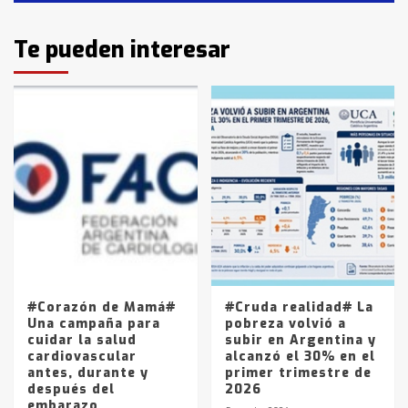
Identidad de los adolescentes
Te pueden interesar
pampeanos que fueron
protagonistas del fatal accidente
en la mañana del lunes
3
Accidente en Ruta 5: falleció un
joven de Trenque Lauquen
4
Los precios de los combustibles en
La Pampa, desde YPF hasta Axion
entre 857 a 1338 pesos
5
#Corazón de Mamá#
#Cruda realidad# La
Una campaña para
pobreza volvió a
cuidar la salud
subir en Argentina y
cardiovascular
alcanzó el 30% en el
antes, durante y
primer trimestre de
después del
2026
embarazo