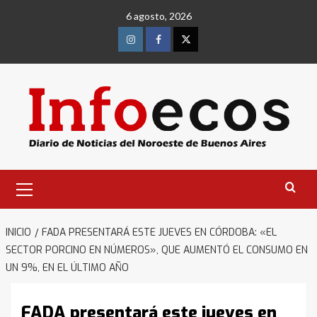
Saltar
6 agosto, 2026
al
contenido
Instagram
Facebook
Twitter
Menú
primario
INICIO
FADA PRESENTARÁ ESTE JUEVES EN CÓRDOBA: «EL
SECTOR PORCINO EN NÚMEROS», QUE AUMENTÓ EL CONSUMO EN
UN 9%, EN EL ÚLTIMO AÑO
FADA presentará este jueves en