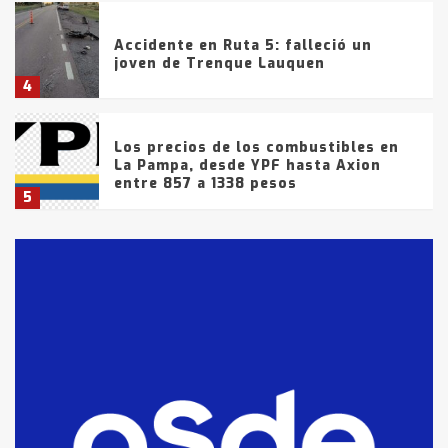
Accidente en Ruta 5: falleció un
joven de Trenque Lauquen
4
Los precios de los combustibles en
La Pampa, desde YPF hasta Axion
entre 857 a 1338 pesos
5
La Bolsa de Cereales de Bahía
Blanca anticipa que Agosto vendrá
con lluvias y heladas, en gran parte
de la provincia
6
T.Lauquen: tres jóvenes que
intentaron evadir a la Policía
fueron detenidos por
comercialización de drogas en la
7
tarde del sábado