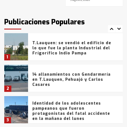
T.Lauquen: tres jóvenes que
intentaron evadir a la Policía
fueron detenidos por
Publicaciones Populares
comercialización de drogas en la
7
tarde del sábado
T.Lauquen: se vendió el edificio de
lo que fue la planta Industrial del
Frígorífico Indio Pampa
1
14 allanamientos con Gendarmería
en T.Lauquen, Pehuajó y Carlos
Casares
2
Identidad de los adolescentes
pampeanos que fueron
protagonistas del fatal accidente
en la mañana del lunes
3