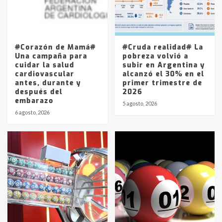
Los precios de los combustibles en
La Pampa, desde YPF hasta Axion
entre 857 a 1338 pesos
5
#Corazón de Mamá#
#Cruda realidad# La
Una campaña para
pobreza volvió a
cuidar la salud
subir en Argentina y
cardiovascular
alcanzó el 30% en el
antes, durante y
primer trimestre de
después del
2026
embarazo
5 agosto, 2026
6 agosto, 2026