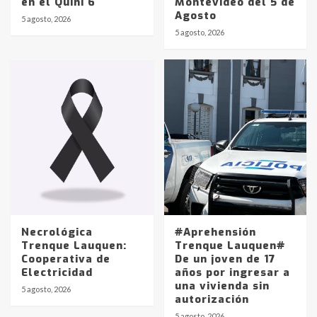
en el Quini 6
Montevideo del 5 de
Agosto
5 agosto, 2026
Identidad de los adolescentes
5 agosto, 2026
pampeanos que fueron
protagonistas del fatal accidente
en la mañana del lunes
3
Accidente en Ruta 5: falleció un
joven de Trenque Lauquen
4
Los precios de los combustibles en
La Pampa, desde YPF hasta Axion
entre 857 a 1338 pesos
5
Necrológica
#Aprehensión
Trenque Lauquen:
Trenque Lauquen#
Cooperativa de
De un joven de 17
La Bolsa de Cereales de Bahía
Electricidad
años por ingresar a
Blanca anticipa que Agosto vendrá
una vivienda sin
con lluvias y heladas, en gran parte
5 agosto, 2026
autorización
de la provincia
6
5 agosto, 2026