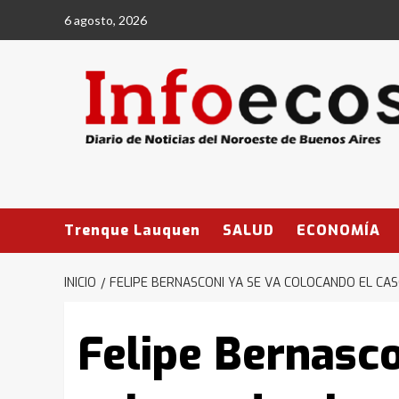
Saltar
6 agosto, 2026
al
contenido
Trenque Lauquen
SALUD
ECONOMÍA
INICIO
FELIPE BERNASCONI YA SE VA COLOCANDO EL CAS
Felipe Bernasco