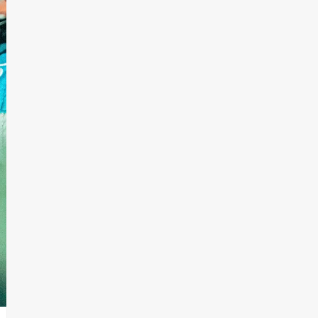
T.Lauquen, Pehuajó y
Carlos Casares
2
Identidad de los
adolescentes
pampeanos que fueron
protagonistas del fatal
3
accidente en la mañana
del lunes
Accidente en Ruta 5:
falleció un joven de
Trenque Lauquen
4
Los precios de los
combustibles en La
Pampa, desde YPF hasta
Axion entre 857 a 1338
5
pesos