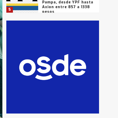
Pampa, desde YPF hasta
Axion entre 857 a 1338
5
pesos
La Bolsa de Cereales de
Bahía Blanca anticipa
que Agosto vendrá con
lluvias y heladas, en
6
gran parte de la
provincia
T.Lauquen: tres jóvenes
que intentaron evadir a
la Policía fueron
detenidos por
7
comercialización de
drogas en la tarde del
sábado
T.Lauquen: se vendió el
edificio de lo que fue la
planta Industrial del
Frígorífico Indio Pampa
1
14 allanamientos con
Gendarmería en