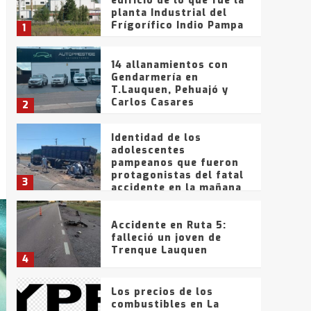
edificio de lo que fue la
planta Industrial del
Frígorífico Indio Pampa
1
14 allanamientos con
Gendarmería en
T.Lauquen, Pehuajó y
Carlos Casares
2
Identidad de los
adolescentes
pampeanos que fueron
protagonistas del fatal
3
accidente en la mañana
del lunes
Accidente en Ruta 5:
falleció un joven de
Trenque Lauquen
4
Los precios de los
combustibles en La