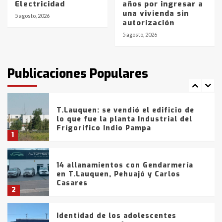
Electricidad
años por ingresar a
Blanca anticipa que Agosto vendrá
una vivienda sin
con lluvias y heladas, en gran parte
5 agosto, 2026
autorización
de la provincia
6
5 agosto, 2026
T.Lauquen: tres jóvenes que
intentaron evadir a la Policía
fueron detenidos por
Publicaciones Populares
comercialización de drogas en la
7
tarde del sábado
T.Lauquen: se vendió el edificio de
lo que fue la planta Industrial del
Frígorífico Indio Pampa
1
14 allanamientos con Gendarmería
en T.Lauquen, Pehuajó y Carlos
Casares
2
Identidad de los adolescentes