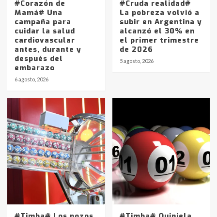
#Corazón de
#Cruda realidad#
Mamá# Una
La pobreza volvió a
campaña para
subir en Argentina y
cuidar la salud
alcanzó el 30% en
cardiovascular
el primer trimestre
antes, durante y
de 2026
después del
5 agosto, 2026
embarazo
6 agosto, 2026
#Timba# Los pozos
#Timba# Quiniela