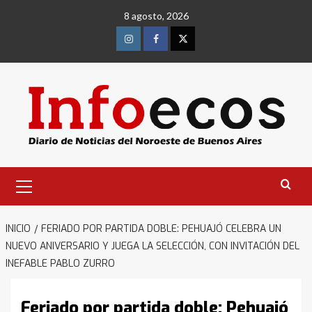
Saltar
8 agosto, 2026
al
contenido
Instagram
Facebook
Twitter
Menú
primario
INICIO
FERIADO POR PARTIDA DOBLE: PEHUAJÓ CELEBRA UN
NUEVO ANIVERSARIO Y JUEGA LA SELECCIÓN, CON INVITACIÓN DEL
INEFABLE PABLO ZURRO
Feriado por partida doble: Pehuajó