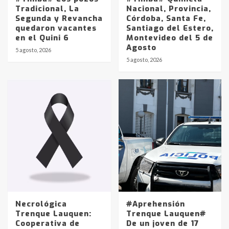
Tradicional, La
Nacional, Provincia,
Segunda y Revancha
Córdoba, Santa Fe,
quedaron vacantes
Santiago del Estero,
en el Quini 6
Montevideo del 5 de
Agosto
5 agosto, 2026
Identidad de los adolescentes
5 agosto, 2026
pampeanos que fueron
protagonistas del fatal accidente
en la mañana del lunes
3
Accidente en Ruta 5: falleció un
joven de Trenque Lauquen
4
Los precios de los combustibles en
La Pampa, desde YPF hasta Axion
entre 857 a 1338 pesos
5
Necrológica
#Aprehensión
Trenque Lauquen:
Trenque Lauquen#
Cooperativa de
De un joven de 17
La Bolsa de Cereales de Bahía