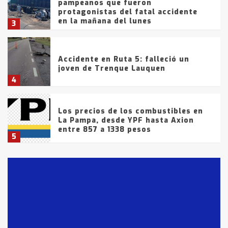
pampeanos que fueron
protagonistas del fatal accidente
en la mañana del lunes
3
Accidente en Ruta 5: falleció un
joven de Trenque Lauquen
4
Los precios de los combustibles en
La Pampa, desde YPF hasta Axion
entre 857 a 1338 pesos
5
La Bolsa de Cereales de Bahía
Blanca anticipa que Agosto vendrá
con lluvias y heladas, en gran parte
de la provincia
6
T.Lauquen: tres jóvenes que
intentaron evadir a la Policía