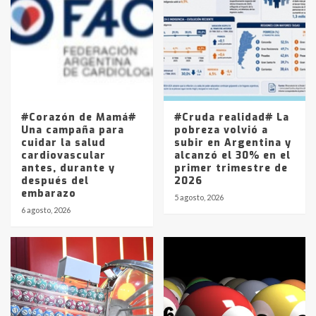
joven de Trenque Lauquen
4
Los precios de los combustibles en
La Pampa, desde YPF hasta Axion
entre 857 a 1338 pesos
5
#Corazón de Mamá#
#Cruda realidad# La
Una campaña para
pobreza volvió a
cuidar la salud
subir en Argentina y
cardiovascular
alcanzó el 30% en el
antes, durante y
primer trimestre de
después del
2026
embarazo
5 agosto, 2026
6 agosto, 2026