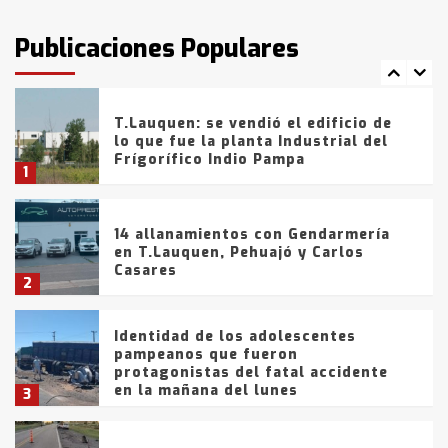
intentaron evadir a la Policía
fueron detenidos por
Publicaciones Populares
comercialización de drogas en la
7
tarde del sábado
T.Lauquen: se vendió el edificio de
lo que fue la planta Industrial del
Frígorífico Indio Pampa
1
14 allanamientos con Gendarmería
en T.Lauquen, Pehuajó y Carlos
Casares
2
Identidad de los adolescentes
pampeanos que fueron
protagonistas del fatal accidente
en la mañana del lunes
3