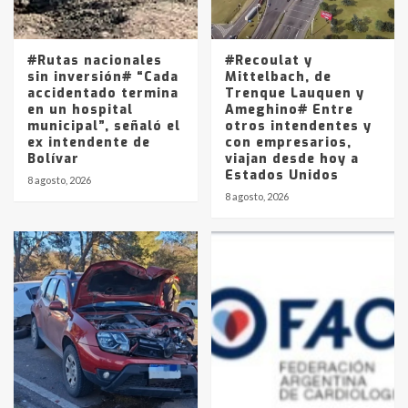
Los precios de los combustibles en
La Pampa, desde YPF hasta Axion
entre 857 a 1338 pesos
5
#Rutas nacionales
#Recoulat y
sin inversión# “Cada
Mittelbach, de
accidentado termina
Trenque Lauquen y
en un hospital
Ameghino# Entre
municipal”, señaló el
otros intendentes y
ex intendente de
con empresarios,
Bolívar
viajan desde hoy a
Estados Unidos
8 agosto, 2026
8 agosto, 2026