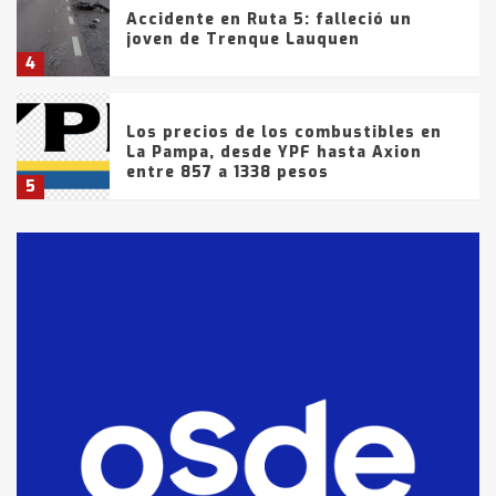
Accidente en Ruta 5: falleció un
joven de Trenque Lauquen
4
Los precios de los combustibles en
La Pampa, desde YPF hasta Axion
entre 857 a 1338 pesos
5
La Bolsa de Cereales de Bahía
Blanca anticipa que Agosto vendrá
con lluvias y heladas, en gran parte
de la provincia
6
T.Lauquen: tres jóvenes que
intentaron evadir a la Policía
fueron detenidos por
comercialización de drogas en la
7
tarde del sábado