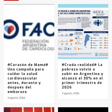
en la mañana del lunes
3
Accidente en Ruta 5: falleció un
joven de Trenque Lauquen
4
Los precios de los combustibles en
La Pampa, desde YPF hasta Axion
entre 857 a 1338 pesos
5
#Corazón de Mamá#
#Cruda realidad# La
Una campaña para
pobreza volvió a
cuidar la salud
subir en Argentina y
cardiovascular
alcanzó el 30% en el
antes, durante y
primer trimestre de
después del
2026
embarazo
5 agosto, 2026
6 agosto, 2026