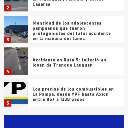
Casares
2
Identidad de los adolescentes
pampeanos que fueron
protagonistas del fatal accidente
en la mañana del lunes
3
Accidente en Ruta 5: falleció un
joven de Trenque Lauquen
4
Los precios de los combustibles en
La Pampa, desde YPF hasta Axion
entre 857 a 1338 pesos
5
La Bolsa de Cereales de Bahía
Blanca anticipa que Agosto vendrá