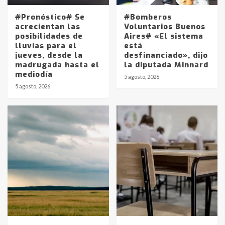
#Pronóstico# Se
#Bomberos
acrecientan las
Voluntarios Buenos
posibilidades de
Aires# «El sistema
lluvias para el
está
jueves, desde la
desfinanciado», dijo
madrugada hasta el
la diputada Minnard
mediodía
5 agosto, 2026
5 agosto, 2026
Identidad de los adolescentes
pampeanos que fueron
protagonistas del fatal accidente
en la mañana del lunes
3
Accidente en Ruta 5: falleció un
joven de Trenque Lauquen
4
Los precios de los combustibles en