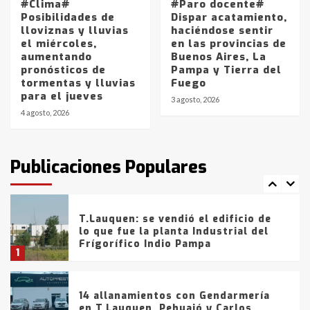
La Pampa, desde YPF hasta Axion
#Clima#
#Paro docente#
entre 857 a 1338 pesos
Posibilidades de
Dispar acatamiento,
5
lloviznas y lluvias
haciéndose sentir
el miércoles,
en las provincias de
aumentando
Buenos Aires, La
La Bolsa de Cereales de Bahía
pronósticos de
Pampa y Tierra del
Blanca anticipa que Agosto vendrá
tormentas y lluvias
Fuego
con lluvias y heladas, en gran parte
para el jueves
de la provincia
6
3 agosto, 2026
4 agosto, 2026
T.Lauquen: tres jóvenes que
intentaron evadir a la Policía
fueron detenidos por
Publicaciones Populares
comercialización de drogas en la
7
tarde del sábado
T.Lauquen: se vendió el edificio de
lo que fue la planta Industrial del
Frígorífico Indio Pampa
1
14 allanamientos con Gendarmería
en T.Lauquen, Pehuajó y Carlos