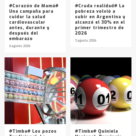
5
#Corazón de Mamá#
#Cruda realidad# La
Una campaña para
pobreza volvió a
cuidar la salud
subir en Argentina y
cardiovascular
alcanzó el 30% en el
antes, durante y
primer trimestre de
después del
2026
embarazo
5 agosto, 2026
6 agosto, 2026
#Timba# Los pozos
#Timba# Quiniela