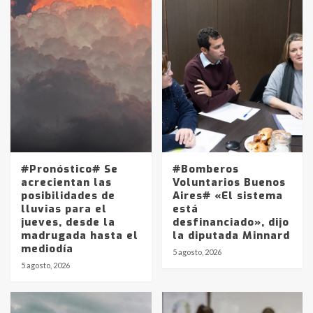
#Pronóstico# Se
#Bomberos
acrecientan las
Voluntarios Buenos
posibilidades de
Aires# «El sistema
lluvias para el
está
jueves, desde la
desfinanciado», dijo
madrugada hasta el
la diputada Minnard
mediodía
5 agosto, 2026
5 agosto, 2026
Identidad de los adolescentes
pampeanos que fueron
protagonistas del fatal accidente