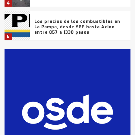
4
Los precios de los combustibles en
La Pampa, desde YPF hasta Axion
entre 857 a 1338 pesos
5
La Bolsa de Cereales de Bahía
Blanca anticipa que Agosto vendrá
con lluvias y heladas, en gran parte
de la provincia
6
T.Lauquen: tres jóvenes que
intentaron evadir a la Policía
fueron detenidos por
comercialización de drogas en la
7
tarde del sábado
T.Lauquen: se vendió el edificio de
lo que fue la planta Industrial del
Frígorífico Indio Pampa