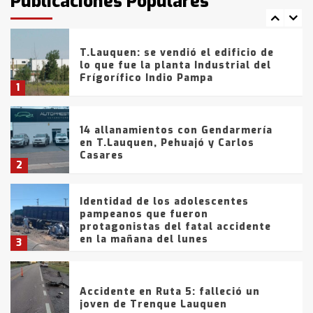
Publicaciones Populares
comercialización de drogas en la
7
tarde del sábado
T.Lauquen: se vendió el edificio de
lo que fue la planta Industrial del
Frígorífico Indio Pampa
1
14 allanamientos con Gendarmería
en T.Lauquen, Pehuajó y Carlos
Casares
2
Identidad de los adolescentes
pampeanos que fueron
protagonistas del fatal accidente
en la mañana del lunes
3
Accidente en Ruta 5: falleció un
joven de Trenque Lauquen