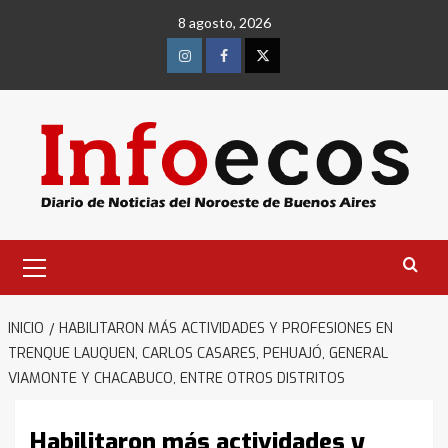
Saltar
8 agosto, 2026
al
contenido
Instagram
Facebook
Twitter
Menú
primario
INICIO
HABILITARON MÁS ACTIVIDADES Y PROFESIONES EN
TRENQUE LAUQUEN, CARLOS CASARES, PEHUAJÓ, GENERAL
VIAMONTE Y CHACABUCO, ENTRE OTROS DISTRITOS
Habilitaron más actividades y