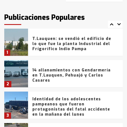
T.Lauquen: tres jóvenes que
intentaron evadir a la Policía
fueron detenidos por
Publicaciones Populares
comercialización de drogas en la
7
tarde del sábado
T.Lauquen: se vendió el edificio de
lo que fue la planta Industrial del
Frígorífico Indio Pampa
1
14 allanamientos con Gendarmería
en T.Lauquen, Pehuajó y Carlos
Casares
2
Identidad de los adolescentes
pampeanos que fueron
protagonistas del fatal accidente
en la mañana del lunes
3