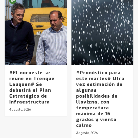
Identidad de los adolescentes
pampeanos que fueron
protagonistas del fatal accidente
en la mañana del lunes
3
Accidente en Ruta 5: falleció un
joven de Trenque Lauquen
4
#El noroeste se
#Pronóstico para
Los precios de los combustibles en
reúne en Trenque
este martes# Otra
La Pampa, desde YPF hasta Axion
Lauquen# Se
vez estimación de
entre 857 a 1338 pesos
debatirá el Plan
algunas
5
Estratégico de
posibilidades de
Infraestructura
llovizna, con
temperatura
La Bolsa de Cereales de Bahía
4 agosto, 2026
máxima de 16
Blanca anticipa que Agosto vendrá
grados y viento
con lluvias y heladas, en gran parte
calmo
de la provincia
6
3 agosto, 2026