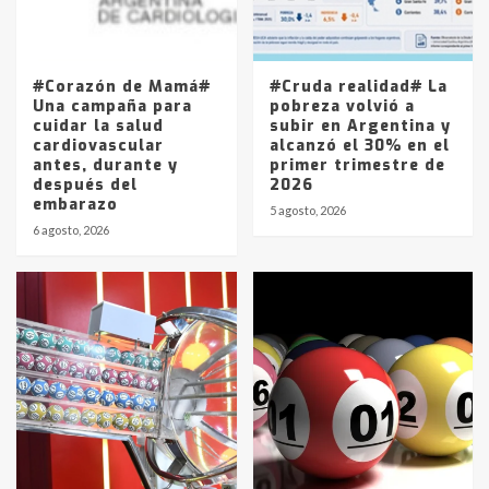
Los precios de los combustibles en
La Pampa, desde YPF hasta Axion
entre 857 a 1338 pesos
5
#Corazón de Mamá#
#Cruda realidad# La
Una campaña para
pobreza volvió a
cuidar la salud
subir en Argentina y
cardiovascular
alcanzó el 30% en el
antes, durante y
primer trimestre de
después del
2026
embarazo
5 agosto, 2026
6 agosto, 2026