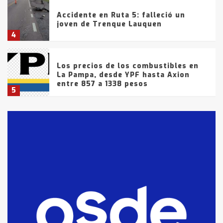
Accidente en Ruta 5: falleció un
joven de Trenque Lauquen
4
Los precios de los combustibles en
La Pampa, desde YPF hasta Axion
entre 857 a 1338 pesos
5
La Bolsa de Cereales de Bahía
Blanca anticipa que Agosto vendrá
con lluvias y heladas, en gran parte
de la provincia
6
T.Lauquen: tres jóvenes que
intentaron evadir a la Policía
fueron detenidos por
comercialización de drogas en la
7
tarde del sábado