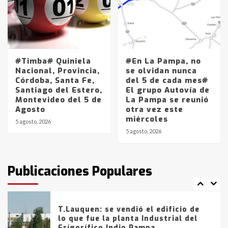
4
Los precios de los combustibles en
La Pampa, desde YPF hasta Axion
entre 857 a 1338 pesos
#Timba# Quiniela
#En La Pampa, no
5
Nacional, Provincia,
se olvidan nunca
Córdoba, Santa Fe,
del 5 de cada mes#
Santiago del Estero,
El grupo Autovía de
La Bolsa de Cereales de Bahía
Montevideo del 5 de
La Pampa se reunió
Blanca anticipa que Agosto vendrá
Agosto
otra vez este
con lluvias y heladas, en gran parte
miércoles
de la provincia
6
5 agosto, 2026
5 agosto, 2026
T.Lauquen: tres jóvenes que
intentaron evadir a la Policía
fueron detenidos por
Publicaciones Populares
comercialización de drogas en la
7
tarde del sábado
T.Lauquen: se vendió el edificio de
lo que fue la planta Industrial del
Frígorífico Indio Pampa