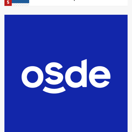
5
La Bolsa de Cereales de Bahía
Blanca anticipa que Agosto vendrá
con lluvias y heladas, en gran parte
de la provincia
6
T.Lauquen: tres jóvenes que
intentaron evadir a la Policía
fueron detenidos por
comercialización de drogas en la
7
tarde del sábado
T.Lauquen: se vendió el edificio de
lo que fue la planta Industrial del
Frígorífico Indio Pampa
1
14 allanamientos con Gendarmería
en T.Lauquen, Pehuajó y Carlos
Casares