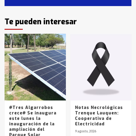
2
Identidad de los adolescentes
Te pueden interesar
pampeanos que fueron
protagonistas del fatal accidente
en la mañana del lunes
3
Accidente en Ruta 5: falleció un
joven de Trenque Lauquen
4
Los precios de los combustibles en
La Pampa, desde YPF hasta Axion
entre 857 a 1338 pesos
5
#Tres Algarrobos
Notas Necrológicas
crece# Se inaugura
Trenque Lauquen:
este lunes la
Cooperativa de
inauguración de la
Electricidad
ampliación del
9 agosto, 2026
Parque Solar