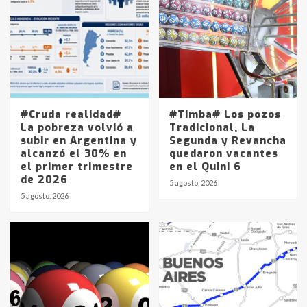
#Cruda realidad#
#Timba# Los pozos
La pobreza volvió a
Tradicional, La
subir en Argentina y
Segunda y Revancha
alcanzó el 30% en
quedaron vacantes
el primer trimestre
en el Quini 6
de 2026
5 agosto, 2026
5 agosto, 2026
Identidad de los adolescentes
pampeanos que fueron
protagonistas del fatal accidente
en la mañana del lunes
3
Accidente en Ruta 5: falleció un
joven de Trenque Lauquen