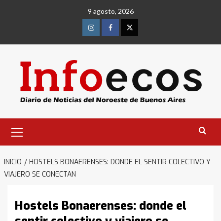
Saltar
9 agosto, 2026
al
contenido
Instagram
Facebook
Twitter
Menú
primario
INICIO
HOSTELS BONAERENSES: DONDE EL SENTIR COLECTIVO Y
VIAJERO SE CONECTAN
Hostels Bonaerenses: donde el